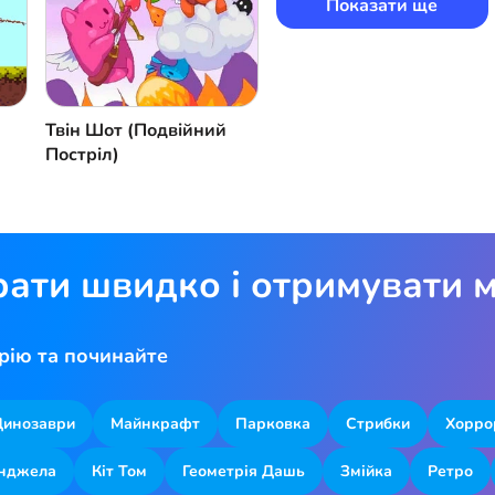
Показати ще
Твін Шот (Подвійний
Постріл)
рати швидко і отримувати м
рію та починайте
Динозаври
Майнкрафт
Парковка
Стрибки
Хорро
Анджела
Кіт Том
Геометрія Дашь
Змійка
Ретро