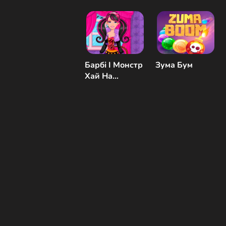
Барбі І Монстр
Зума Бум
Хай На
Хеллоуїн