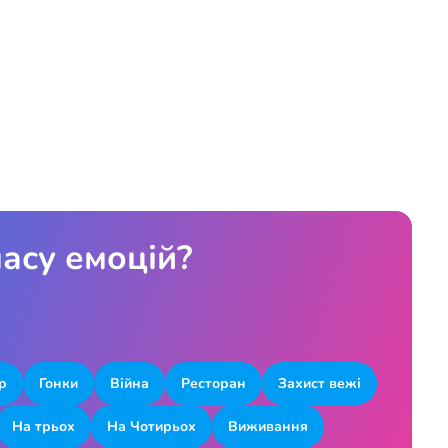
асу емоцій?
р
Гонки
Війна
Ресторан
Захист вежі
На трьох
На Чотирьох
Виживання