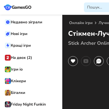
GamesGO
Недавно зіграли
Онлайн ігри
Лучн
Стікмен-Лу
Нові ігри
Stick Archer Onli
Кращі ігри
На двох (2)
Ігри іо
Клікери
Бігалки
Friday Night Funkin