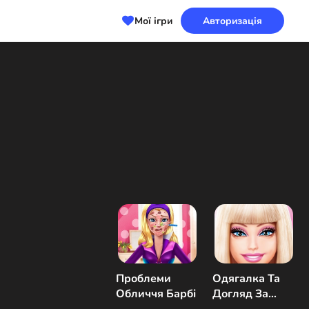
Мої ігри
Авторизація
Проблеми
Одягалка Та
Обличчя Барбі
Догляд За
Барбі