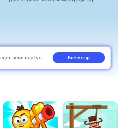
едіть коментар
Тут...
Коментар
Я хлопець
Я дівчина