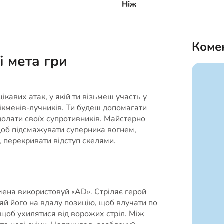
Ніж
Коме
і мета гри
ікавих атак, у якій ти візьмеш участь у
тікменів-лучників. Ти будеш допомагати
долати своїх супротивників. Майстерно
щоб підсмажувати суперника вогнем,
, перекривати відступ скелями.
мена використовуй «AD». Стріляє герой
яй його на вдалу позицію, щоб влучати по
 щоб ухилятися від ворожих стріл. Між