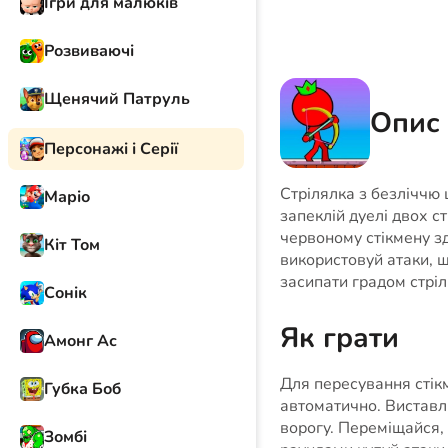
Ігри для малюків
Розвиваючі
Щенячий Патруль
Опис 
Персонажі і Серії
Стрілялка з безліччю ц
Маріо
запеклій дуелі двох с
червоному стікмену з
Кіт Том
використовуй атаки, 
засипати градом стріл
Сонік
Як грати
Амонг Ас
Для пересування стік
Губка Боб
автоматично. Виставл
ворогу. Переміщайся,
Зомбі