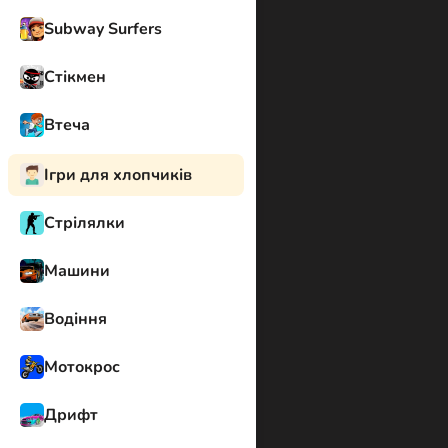
Subway Surfers
Стікмен
Втеча
Ігри для хлопчиків
Стрілялки
Машини
Водіння
Мотокрос
Дрифт