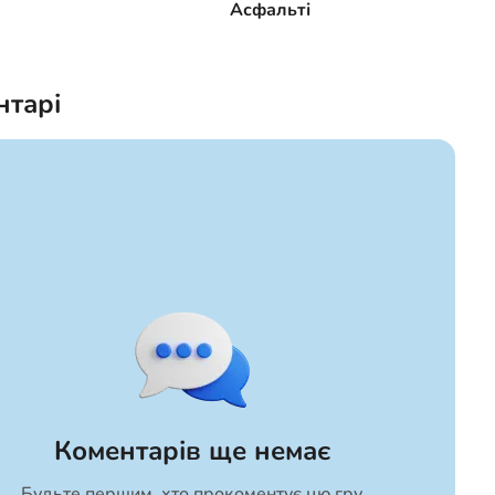
Асфальті
нтарі
Коментарів ще немає
Будьте першим, хто прокоментує цю гру