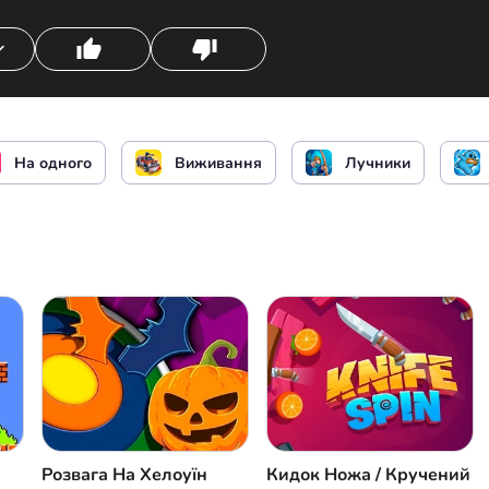
ника
чи
чи
чи
Суператаки
На одного
Виживання
Лучники
Розвага На Хелоуїн
Кидок Ножа / Кручений