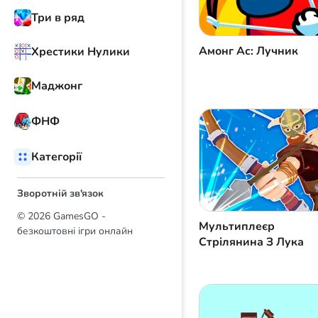
Три в ряд
Амонг Ас: Лучник
Хрестики Нулики
Маджонг
ФНФ
Категорії
Зворотній зв'язок
© 2026 GamesGO -
Мультиплеєр
безкоштовні ігри онлайн
Стрілянина З Лука