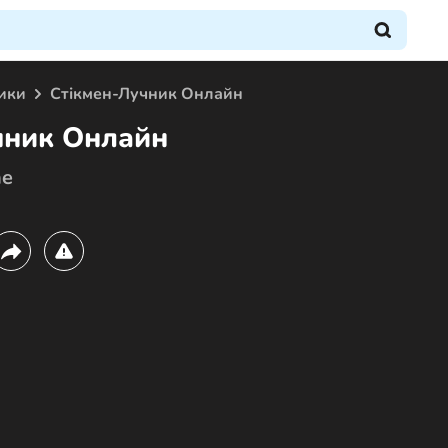
ики
Стікмен-Лучник Онлайн
чник Онлайн
ne