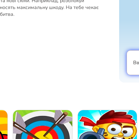
та нові скіни. Наприклад, розблокуй
иносять максимальну шкоду. На тебе чекає
битва.
Вв