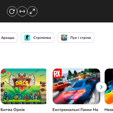
чи
чи
Аркади
Стрілялки
Лук і стріли
Битва Орків
Екстремальні Гонки На
Нео