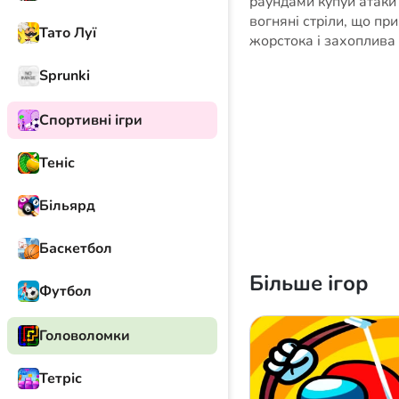
раундами купуй атаки 
вогняні стріли, що пр
Тато Луї
жорстока і захоплива 
Sprunki
Спортивні ігри
Теніс
Більярд
Баскетбол
Більше ігор
Футбол
Головоломки
Тетріс