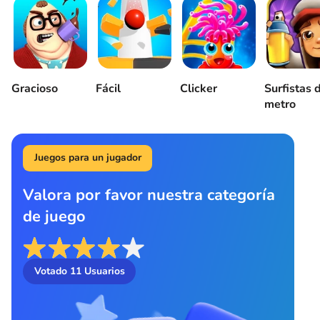
Gracioso
Fácil
Clicker
Surfistas 
metro
Juegos para un jugador
Valora por favor nuestra categoría
de juego
Votado
11
Usuarios