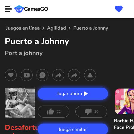
GamesGO
Juegos en línea
Agilidad
Puerto a Johnny
Puerto a Johnny
Port a johnny
Jugar ahora
22
10
Barbie H
Desafortunadamente,
Face Pr
Juega similar