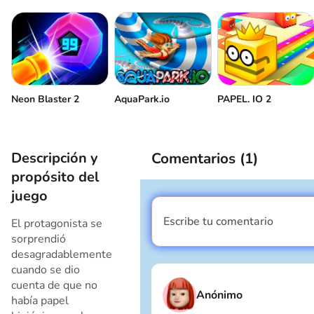
Empezar de nuevo
Pausa
Neon Blaster 2
AquaPark.io
PAPEL. IO 2
Descripción y
Comentarios (
1
)
propósito del
juego
Escribe tu comentario
El protagonista se
Soy un chico
sorprendió
desagradablemente
cuando se dio
cuenta de que no
Anónimo
había papel