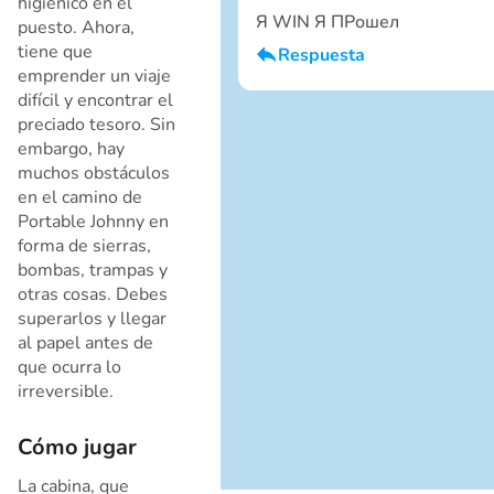
higiénico en el
Я WIN Я ПРошел
puesto. Ahora,
tiene que
Respuesta
emprender un viaje
Soy un chico
difícil y encontrar el
Cancelar
preciado tesoro. Sin
embargo, hay
muchos obstáculos
en el camino de
Portable Johnny en
forma de sierras,
bombas, trampas y
otras cosas. Debes
superarlos y llegar
Cancelar
al papel antes de
que ocurra lo
irreversible.
Cómo jugar
La cabina, que