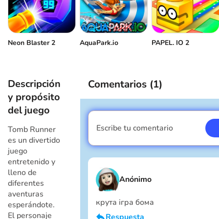
Neon Blaster 2
AquaPark.io
PAPEL. IO 2
Descripción
Comentarios (
1
)
y propósito
del juego
Escribe tu comentario
Tomb Runner
Soy un chico
es un divertido
juego
entretenido y
lleno de
Anónimo
diferentes
aventuras
крута ігра бома
esperándote.
El personaje
Respuesta