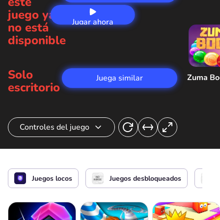
este
juego ya
Jugar ahora
no está
disponible
Solo
Zuma B
Juega similar
escritorio
Controles del juego
Control de héroes
o
Juegos locos
Juegos desbloqueados
Pausa