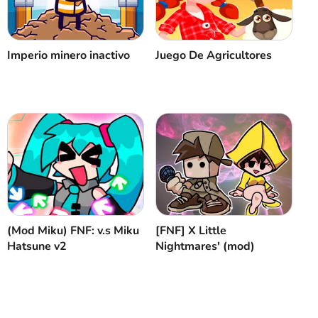
Cancelar
Comentario
Imperio minero inactivo
Juego De Agricultores
(Mod Miku) FNF: v.s Miku
[FNF] Х Little
Hatsune v2
Nightmares' (mod)