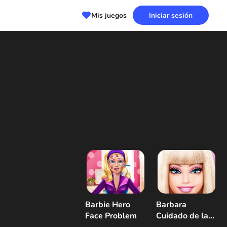
Mis juegos
Iniciar sesión
Barbie Hero
Barbara
Face Problem
Cuidado de la
piel y vestirse