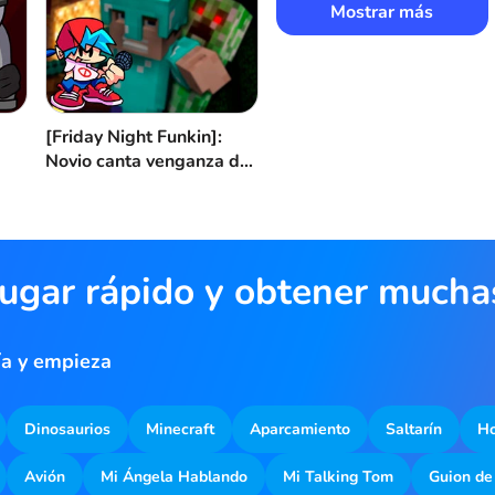
Mostrar más
[Friday Night Funkin]:
Novio canta venganza de
Minecraft
jugar rápido y obtener much
ía y empieza
Dinosaurios
Minecraft
Aparcamiento
Saltarín
Ho
Avión
Mi Ángela Hablando
Mi Talking Tom
Guion de