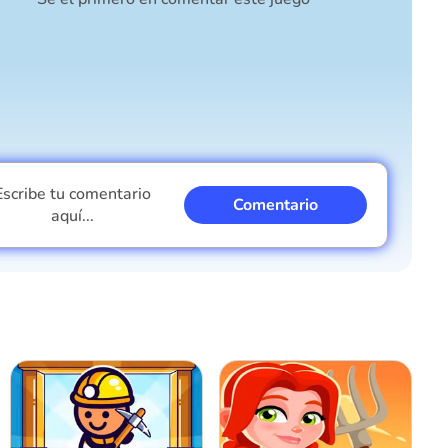
Escribe tu comentario
Comentario
aquí...
Soy un chico
Soy una chica