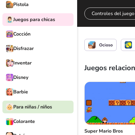
Pistola
Controles del juego
Juegos para chicas
Cocción
Controlar al leñado
Ocioso
Disfrazar
Inventar
Juegos relacio
Disney
Barbie
Para niñas / niños
Colorante
Super Mario Bros