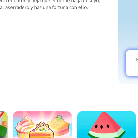
ta el botón y deja que el héroe haga lo suyo,
al aserradero y haz una fortuna con ello.