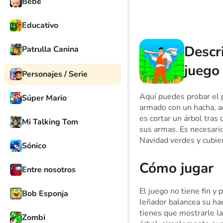
Bebé
Educativo
Descr
Patrulla Canina
juego
Personajes / Serie
Aquí puedes probar el p
Súper Mario
armado con un hacha, ad
es cortar un árbol tras 
Mi Talking Tom
sus armas. Es necesari
Navidad verdes y cubie
Sónico
Cómo jugar
Entre nosotros
El juego no tiene fin y
Bob Esponja
leñador balancea su hac
tienes que mostrarle la
Zombi