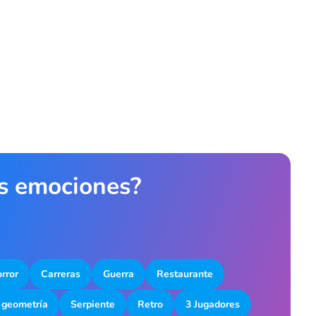
as emociones?
rror
Carreras
Guerra
Restaurante
 geometría
Serpiente
Retro
3 Jugadores