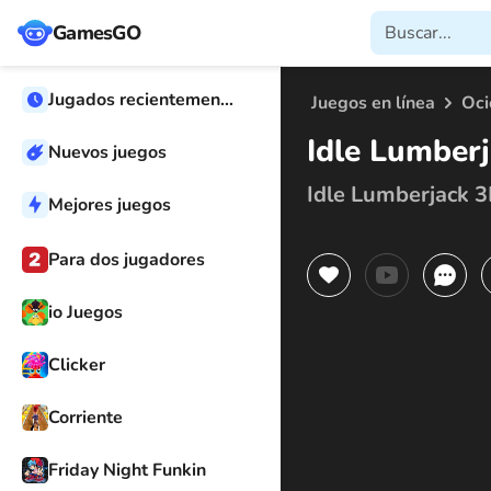
GamesGO
Jugados recientemente
Juegos en línea
Oci
Idle Lumberj
Nuevos juegos
Idle Lumberjack 3
Mejores juegos
Para dos jugadores
io Juegos
Clicker
Corriente
Friday Night Funkin