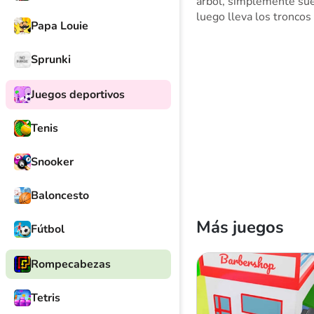
árbol, simplemente suel
luego lleva los troncos 
Papa Louie
Sprunki
Juegos deportivos
Tenis
Snooker
Baloncesto
Más juegos
Fútbol
Rompecabezas
Tetris