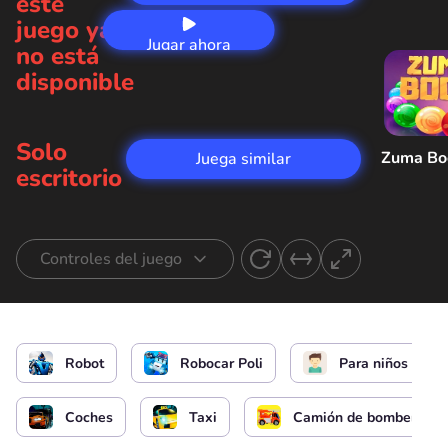
este
juego ya
Jugar ahora
no está
disponible
Solo
Zuma B
Juega similar
escritorio
Controles del juego
Busca Robocars
Robot
Robocar Poli
Para niños
Coches
Taxi
Camión de bomberos