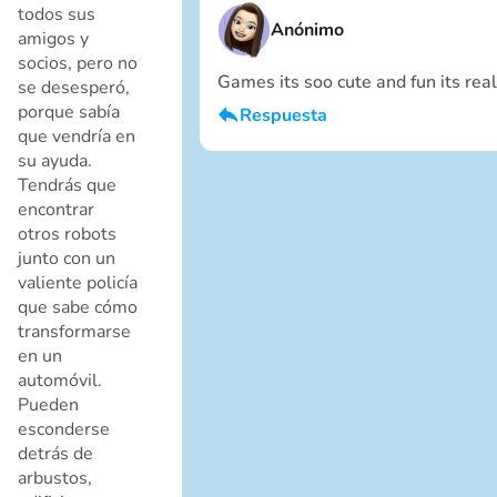
todos sus
Anónimo
amigos y
socios, pero no
Games its soo cute and fun its re
se desesperó,
porque sabía
Respuesta
que vendría en
Soy un chico
su ayuda.
Cancelar
Tendrás que
encontrar
otros robots
junto con un
valiente policía
que sabe cómo
transformarse
en un
automóvil.
Cancelar
Pueden
esconderse
detrás de
arbustos,