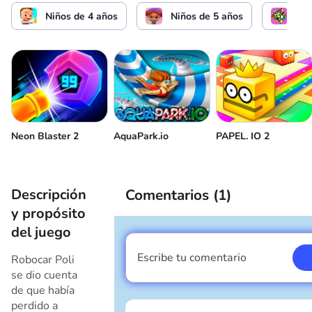
Niños de 4 años
Niños de 5 años
Lóg
Neon Blaster 2
AquaPark.io
PAPEL. IO 2
Descripción
Comentarios (
1
)
y propósito
del juego
Escribe tu comentario
Robocar Poli
Soy un chico
se dio cuenta
de que había
perdido a