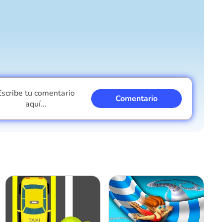
Cancelar
Comentario
Escribe tu comentario
Comentario
aquí...
Soy un chico
Soy una chica