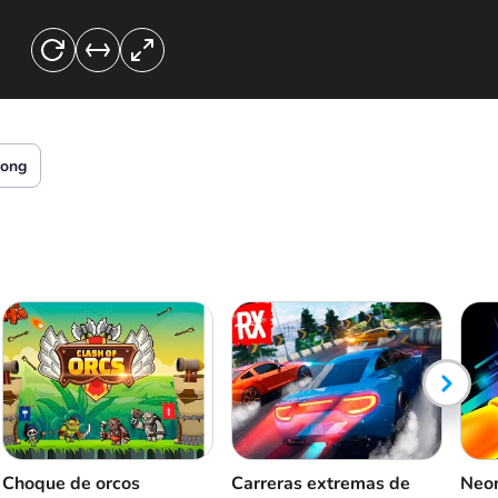
ong
Choque de orcos
Carreras extremas de
Neon