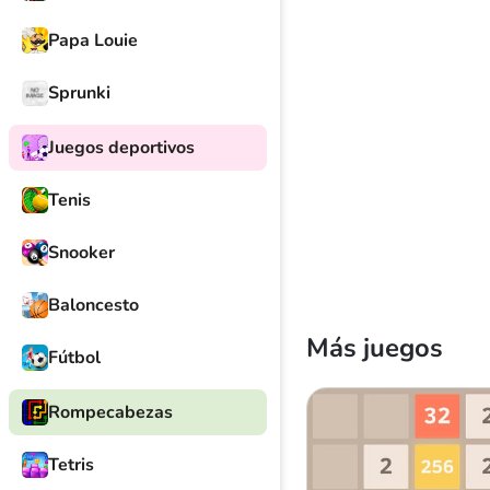
Papa Louie
Sprunki
Juegos deportivos
Tenis
Snooker
Baloncesto
Más juegos
Fútbol
Rompecabezas
Tetris