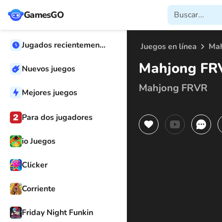
GamesGO
Jugados recientemente
Juegos en línea
Ma
Mahjong FR
Nuevos juegos
Mahjong FRVR
Mejores juegos
Para dos jugadores
io Juegos
Clicker
Corriente
Friday Night Funkin