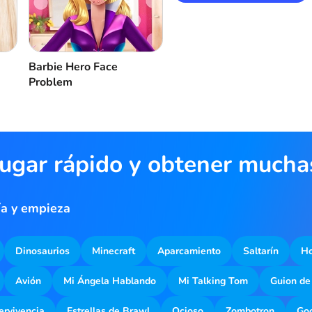
Barbie Hero Face
Problem
jugar rápido y obtener much
ía y empieza
Dinosaurios
Minecraft
Aparcamiento
Saltarín
Ho
Avión
Mi Ángela Hablando
Mi Talking Tom
Guion de
ervivencia
Estrellas de Brawl
Ocioso
Zombotron
Goo