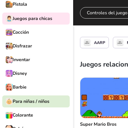
Pistola
Controles del juego
Juegos para chicas
Cocción
Elige un icono
AARP
Disfrazar
Inventar
Juegos relacio
Disney
Barbie
Para niñas / niños
Colorante
Super Mario Bros