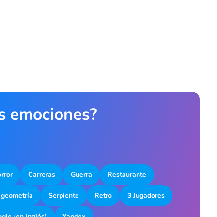
as emociones?
rror
Carreras
Guerra
Restaurante
 geometría
Serpiente
Retro
3 Jugadores
gle (en inglés)
Yandex