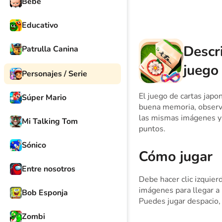
Bebé
Educativo
Descr
Patrulla Canina
juego
Personajes / Serie
El juego de cartas japo
Súper Mario
buena memoria, observa
las mismas imágenes y 
Mi Talking Tom
puntos.
Sónico
Cómo jugar
Entre nosotros
Debe hacer clic izquier
imágenes para llegar a la
Bob Esponja
Puedes jugar despacio,
Zombi