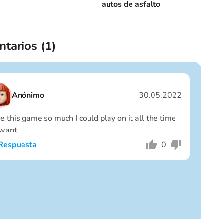
autos de asfalto
tarios (
1
)
Anónimo
30.05.2022
ike this game so much I could play on it all the time
I want
Respuesta
0
Soy un chico
Soy una chica