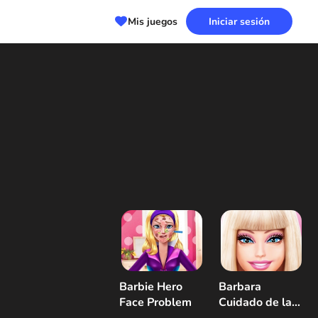
Mis juegos
Iniciar sesión
Barbie Hero
Barbara
Face Problem
Cuidado de la
piel y vestirse