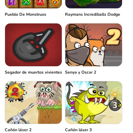
Pueblo De Monstruos
Raymans Incrediballs Dodge
Segador de muertos vivientes
Senya y Oscar 2
Cañón láser 2
Cañón láser 3