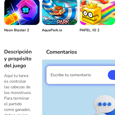
Neon Blaster 2
AquaPark.io
PAPEL. IO 2
Descripción
Comentarios
y propósito
del juego
Escribe tu comentario
Aquí tu tarea
Soy un chico
es controlar
las cabezas de
los monstruos.
Para terminar
el partido
como ganador,