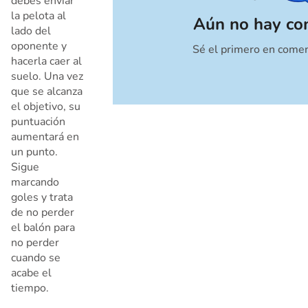
debes enviar
la pelota al
Aún no hay co
lado del
oponente y
Sé el primero en comen
Cancelar
hacerla caer al
suelo. Una vez
que se alcanza
el objetivo, su
puntuación
aumentará en
un punto.
Sigue
marcando
goles y trata
de no perder
el balón para
no perder
cuando se
acabe el
tiempo.