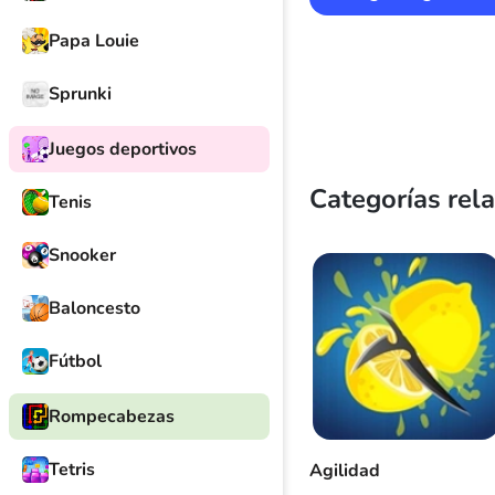
Papa Louie
Sprunki
Juegos deportivos
Categorías rel
Tenis
Snooker
Baloncesto
Fútbol
Rompecabezas
Tetris
Agilidad