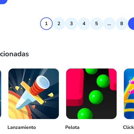
1
2
3
4
5
...
8
acionadas
Lanzamiento
Pelota
Clic