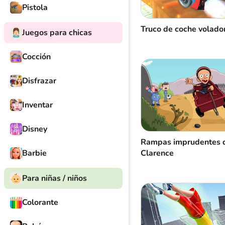
Pistola
Truco de coche volado
Juegos para chicas
Cocción
Disfrazar
Inventar
Disney
Rampas imprudentes 
Clarence
Barbie
Para niñas / niños
Colorante