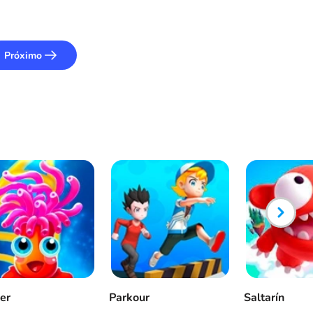
Próximo
ker
Parkour
Saltarín