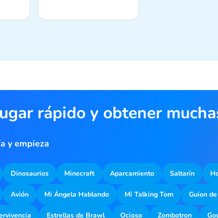
jugar rápido y obtener much
ía y empieza
Dinosaurios
Minecraft
Aparcamiento
Saltarín
Ho
Avión
Mi Ángela Hablando
Mi Talking Tom
Guion de
ervivencia
Estrellas de Brawl
Ocioso
Zombotron
Goo