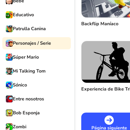
Bebé
Educativo
Backflip Maníaco
Patrulla Canina
Personajes / Serie
Súper Mario
Mi Talking Tom
Sónico
Experiencia de Bike Tr
Entre nosotros
Bob Esponja
Zombi
Página siguiente