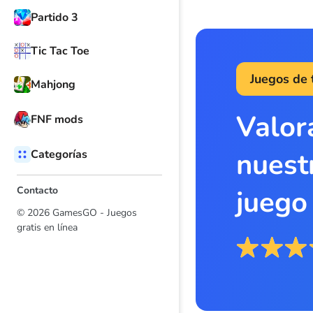
Partido 3
Tic Tac Toe
Juegos de 
Mahjong
Valor
FNF mods
nuest
Categorías
Contacto
juego
© 2026 GamesGO - Juegos
gratis en línea