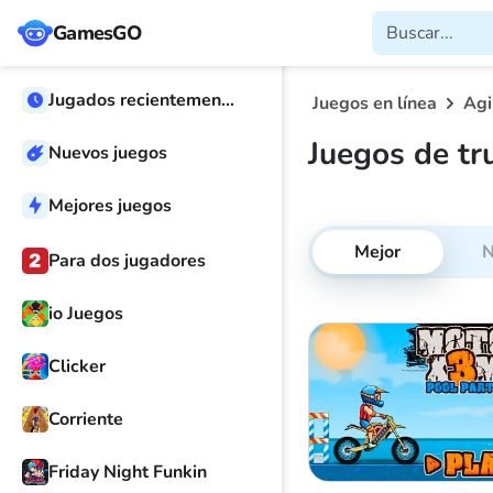
GamesGO
Jugados recientemente
Juegos en línea
Agi
Juegos de tr
Nuevos juegos
Mejores juegos
Mejor
N
Para dos jugadores
io Juegos
Clicker
Corriente
Friday Night Funkin