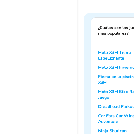
¿Cuáles son los j
más populares?
Moto X3M Tierra
Espeluznante
Moto X3M Inviern
Fiesta en la pisci
X3M
Moto X3M Bike R
Juego
Dreadhead Parkou
Car Eats Car Wint
Adventure
Ninja Shurican