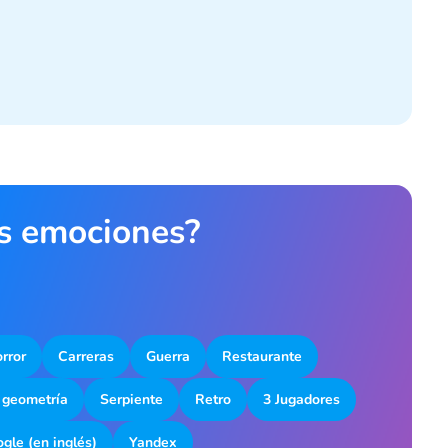
as emociones?
rror
Carreras
Guerra
Restaurante
 geometría
Serpiente
Retro
3 Jugadores
gle (en inglés)
Yandex