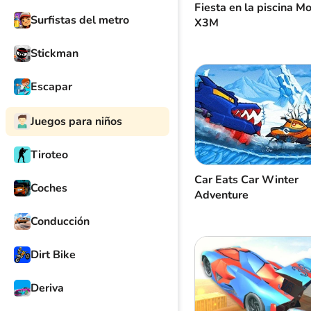
Fiesta en la piscina M
Surfistas del metro
X3M
Stickman
Escapar
Juegos para niños
Tiroteo
Car Eats Car Winter
Coches
Adventure
Conducción
Dirt Bike
Deriva