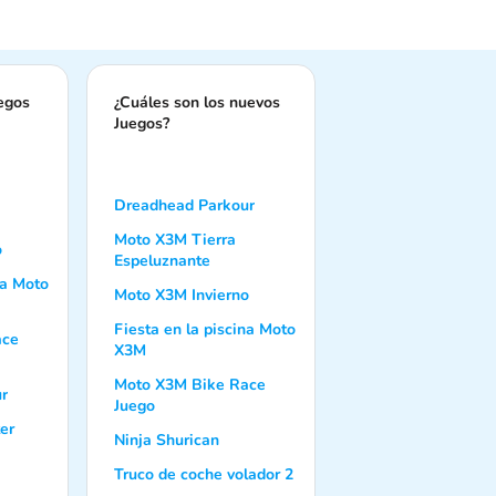
uegos
¿Cuáles son los nuevos
Juegos?
Dreadhead Parkour
Moto X3M Tierra
o
Espeluznante
na Moto
Moto X3M Invierno
Fiesta en la piscina Moto
ace
X3M
Moto X3M Bike Race
r
Juego
er
Ninja Shurican
Truco de coche volador 2