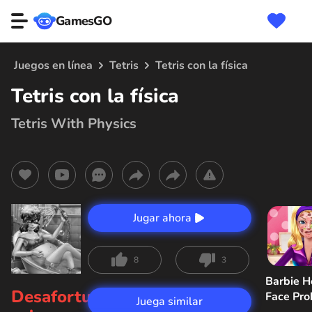
GamesGO
Juegos en línea
Tetris
Tetris con la física
Tetris con la física
Tetris With Physics
Jugar ahora
8
3
Barbie H
Desafortunadamente,
Face Pr
Juega similar