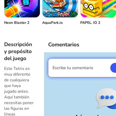
Girar bloques en sentido contrario a las
o
agujas del reloj
Lanzar un nuevo bloque
Neon Blaster 2
AquaPark.io
PAPEL. IO 2
Sal del juego
Descripción
Comentarios
Elección del nivel de dificultad
y propósito
del juego
Escribe tu comentario
Este Tetris es
Soy un chico
muy diferente
de cualquiera
que haya
jugado antes.
Aquí también
necesitas poner
las figuras en
líneas