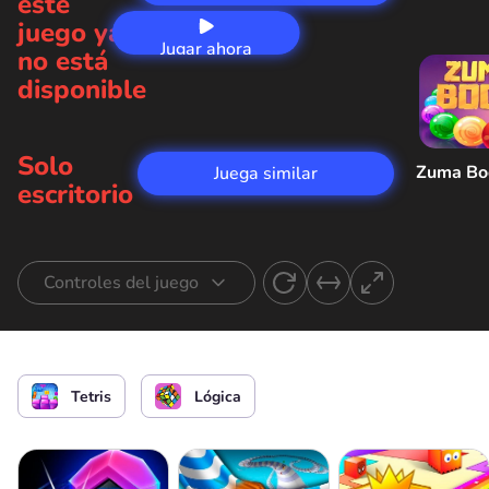
este
juego ya
Jugar ahora
no está
disponible
Solo
Zuma B
Juega similar
escritorio
Controles del juego
Mover bloques
Tetris
Lógica
Girar bloques en el sentido de las agujas
o
del reloj