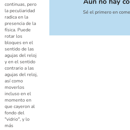
Aún no hay co
continuas, pero
la peculiaridad
Sé el primero en come
Cancelar
radica en la
presencia de la
física. Puede
rotar los
bloques en el
sentido de las
agujas del reloj
y en el sentido
contrario a las
agujas del reloj,
así como
moverlos
incluso en el
momento en
que cayeron al
fondo del
"vidrio", y lo
más