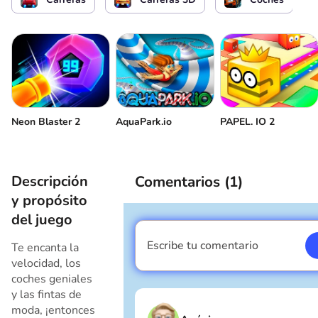
Cambiar la vista de la cámara
Perfil
Neon Blaster 2
AquaPark.io
PAPEL. IO 2
Descripción
Comentarios (
1
)
y propósito
del juego
Escribe tu comentario
Te encanta la
Soy un chico
velocidad, los
coches geniales
y las fintas de
moda, ¡entonces