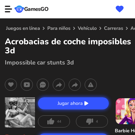
GamesGO
Juegos en línea
Para niños
Vehículo
Carreras
A
Acrobacias de coche imposibles
3d
Impossible car stunts 3d
Jugar ahora
44
4
Barbie H