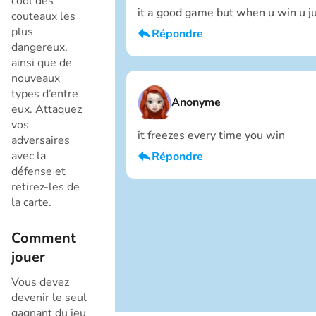
cool des
it a good game but when u win u j
couteaux les
plus
Répondre
dangereux,
Je suis un garçon
ainsi que de
Annuler
nouveaux
types d’entre
Anonyme
eux. Attaquez
vos
it freezes every time you win
adversaires
avec la
Répondre
défense et
Je suis un garçon
retirez-les de
la carte.
Annuler
Comment
jouer
Vous devez
devenir le seul
gagnant du jeu