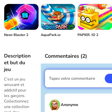
Neon Blaster 2
AquaPark.io
PAPIER. IO 2
Description
Commentaires (
2
)
et but du
jeu
Tapez votre commentaire
C’est un jeu
Je suis un garçon
amusant et
addictif pour
les garçons.
Collectionnez
Anonyme
une collection