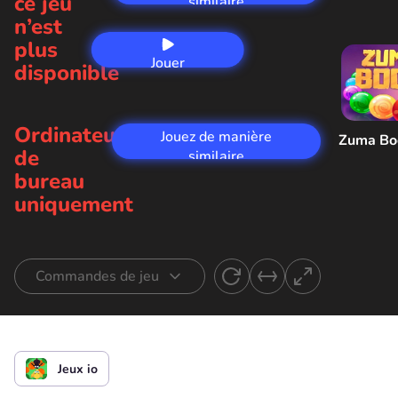
ce jeu
similaire
n’est
plus
Jouer
disponible
maintenant
Ordinateur
Jouez de manière
Zuma B
de
similaire
bureau
uniquement
Commandes de jeu
Mouvement et défense
Jeux io