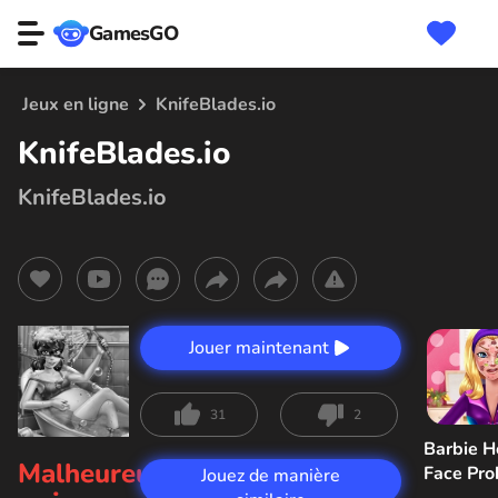
GamesGO
Jeux en ligne
KnifeBlades.io
KnifeBlades.io
KnifeBlades.io
Jouer maintenant
31
2
Barbie H
Malheureusement,
Face Pr
Jouez de manière