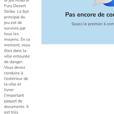
le jeu Road of
Fury Desert
Strike. Le but
Pas encore de c
principal du
jeu est de
Soyez le premier à co
Annuler
survivre par
tous les
moyens. En ce
moment, vous
êtes dans la
ville entourée
de danger.
Vous devez
conduire à
l’extérieur de
la ville et
livrer
l’important
paquet de
documents. Il
est très