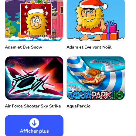
Adam et Eve Snow
Adam et Eve vont Noël
Air Force Shooter Sky Strike
AquaPark.io
Afficher plus