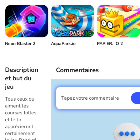
Neon Blaster 2
AquaPark.io
PAPIER. IO 2
Description
Commentaires
et but du
jeu
Tapez votre commentaire
Tous ceux qui
Je suis un garçon
aiment les
courses folles
et le tir
apprécieront
certainement