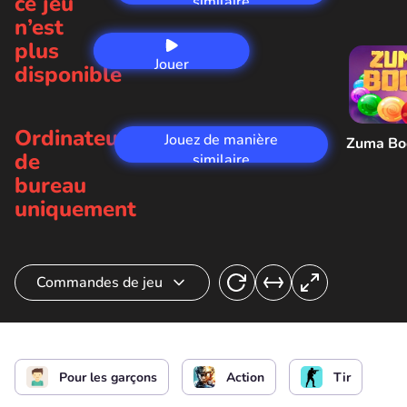
ce jeu
similaire
n’est
plus
Jouer
disponible
maintenant
Ordinateur
Jouez de manière
Zuma B
de
similaire
bureau
uniquement
Commandes de jeu
Tirer
ou
Pour les garçons
Action
Tir