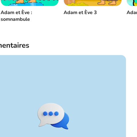
Adam et Ève 3
Adam et Ève :
Adam
somnambule
entaires