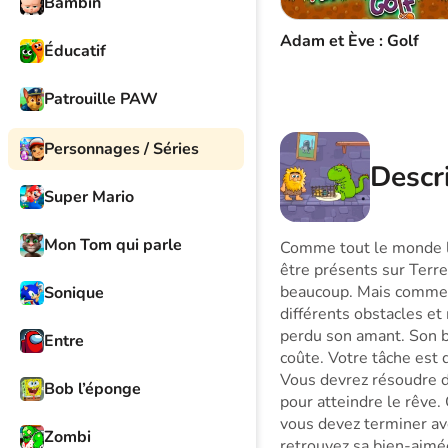
Bambin
Adam et Ève : Golf
Éducatif
Patrouille PAW
Personnages / Séries
Descri
Super Mario
Mon Tom qui parle
Comme tout le monde le
être présents sur Terr
beaucoup. Mais comme d
Sonique
différents obstacles et
perdu son amant. Son b
Entre
coûte. Votre tâche est 
Vous devrez résoudre d
Bob l’éponge
pour atteindre le rêve
vous devez terminer av
Zombi
retrouvez sa bien-aimé