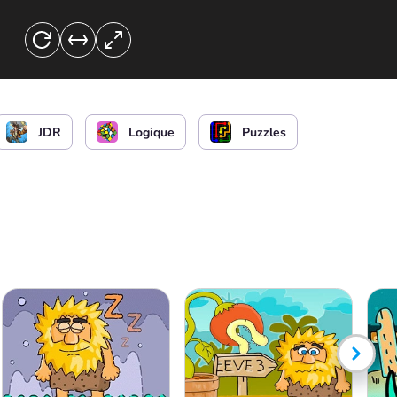
JDR
Logique
Puzzles