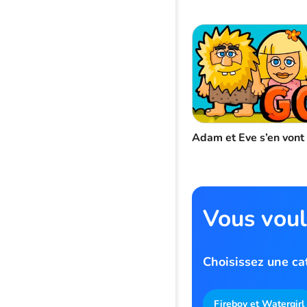
Adam et Eve s’en vont
Vous voul
Choisissez une c
Fireboy et Watergirl