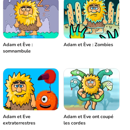
Annuler
Commentaire
Adam et Ève :
Adam et Ève : Zombies
somnambule
Adam et Eve
Adam et Eve ont coupé
extraterrestres
les cordes