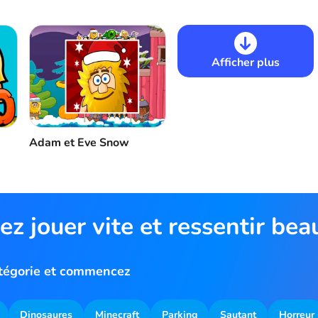
Afficher plus
Adam et Eve Snow
ez jouer vite et ressentir be
atégorie et commencez
Dinosaures
Minecraft
Parking
Sautant
Horreur