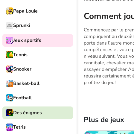
Papa Louie
Comment jo
Sprunki
Commencez par le premie
compliquent au deuxièm
Jeux sportifs
porte dans l’autre mond
compétences et votre p
Tennis
niveau suivant. Vous v
cannibale, chevalier ma
Snooker
essayer d’empêcher Ad
réussira certainement 
profitez du jeu!
Basket-ball
Football
Des énigmes
Plus de jeux
Tetris