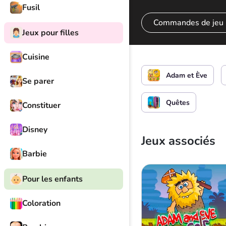
Fusil
Commandes de jeu
Jeux pour filles
Cuisine
Action
Adam et Ève
Se parer
Quêtes
Constituer
Disney
Jeux associés
Barbie
Pour les enfants
Coloration