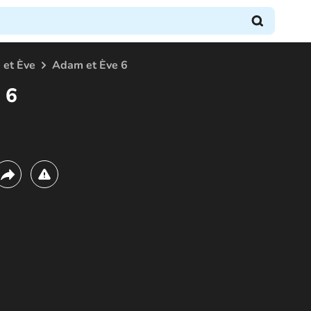
et Ève
Adam et Ève 6
 6