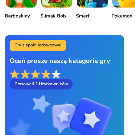
Barboskiny
Ślimak Bob
Smerf
Pokemon
Gry z epoki lodowcowej
Oceń proszę naszą kategorię gry
Głosowali
2
Użytkowników