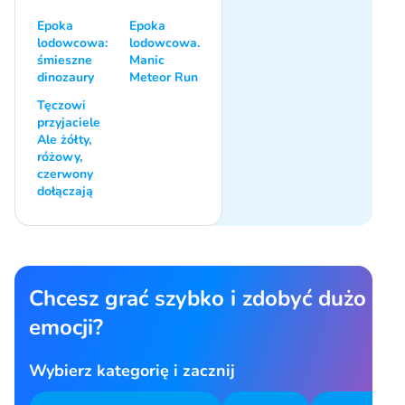
Epoka
Epoka
lodowcowa:
lodowcowa.
śmieszne
Manic
dinozaury
Meteor Run
Tęczowi
przyjaciele
Ale żółty,
różowy,
czerwony
dołączają
Chcesz grać szybko i zdobyć dużo
emocji?
Wybierz kategorię i zacznij