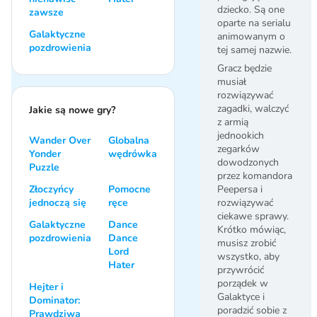
dziecko. Są one
zawsze
oparte na serialu
Galaktyczne
animowanym o
pozdrowienia
tej samej nazwie.
Gracz będzie
musiał
rozwiązywać
zagadki, walczyć
Jakie są nowe gry?
z armią
jednookich
Wander Over
Globalna
zegarków
Yonder
wędrówka
dowodzonych
Puzzle
przez komandora
Złoczyńcy
Pomocne
Peepersa i
jednoczą się
ręce
rozwiązywać
ciekawe sprawy.
Galaktyczne
Dance
Krótko mówiąc,
pozdrowienia
Dance
musisz zrobić
Lord
wszystko, aby
Hater
przywrócić
porządek w
Hejter i
Galaktyce i
Dominator:
poradzić sobie z
Prawdziwa