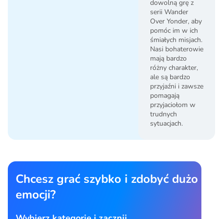
dowolną grę z
serii Wander
Over Yonder, aby
pomóc im w ich
śmiałych misjach.
Nasi bohaterowie
mają bardzo
różny charakter,
ale są bardzo
przyjaźni i zawsze
pomagają
przyjaciołom w
trudnych
sytuacjach.
Chcesz grać szybko i zdobyć dużo
emocji?
Wybierz kategorię i zacznij