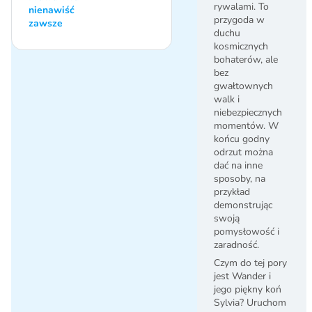
rywalami. To
nienawiść
przygoda w
zawsze
duchu
kosmicznych
bohaterów, ale
bez
gwałtownych
walk i
niebezpiecznych
momentów. W
końcu godny
odrzut można
dać na inne
sposoby, na
przykład
demonstrując
swoją
pomysłowość i
zaradność.
Czym do tej pory
jest Wander i
jego piękny koń
Sylvia? Uruchom