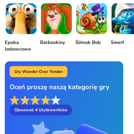
Epoka
Barboskiny
Ślimak Bob
Smerf
lodowcowa
Gry Wander Over Yonder
Oceń proszę naszą kategorię gry
Głosowali
4
Użytkowników