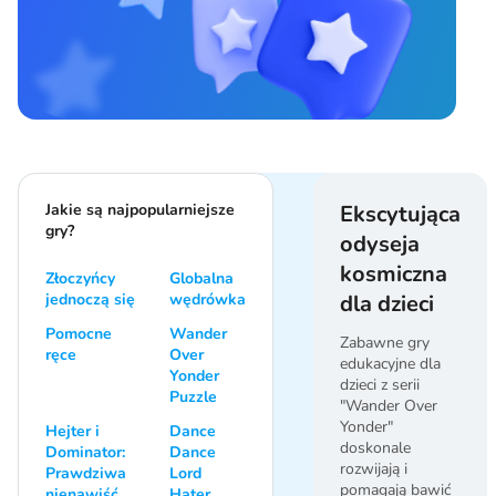
Jakie są najpopularniejsze
Ekscytująca
gry?
odyseja
kosmiczna
Złoczyńcy
Globalna
jednoczą się
wędrówka
dla dzieci
Pomocne
Wander
Zabawne gry
ręce
Over
edukacyjne dla
Yonder
dzieci z serii
Puzzle
"Wander Over
Yonder"
Hejter i
Dance
doskonale
Dominator:
Dance
rozwijają i
Prawdziwa
Lord
pomagają bawić
nienawiść
Hater