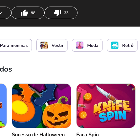
98
33
rbie
Mude as roupas da Barbie
Para meninas
Vestir
Moda
Retrô
vel / Mudar de cor de camisetas e vestidos
Desacele
ados
sapatos e acessórios
Pare o jogo
Sucesso de Halloween
Faca Spin