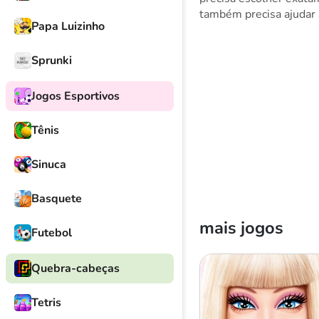
também precisa ajudar 
Papa Luizinho
Sprunki
Jogos Esportivos
Tênis
Sinuca
Basquete
mais jogos
Futebol
Quebra-cabeças
Tetris