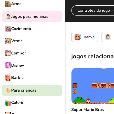
Arma
Controles do jogo
Jogos para meninas
Cozimento
Dirija o carro da Ba
Barbie
Vestir
Acelerar o conversí
Compor
jogos relacion
Mudando a cor dos 
Disney
Barbie
Para crianças
Colorir
Super Mario Bros