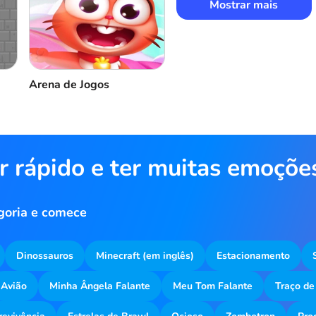
Mostrar mais
Arena de Jogos
r rápido e ter muitas emoçõe
goria e comece
Dinossauros
Minecraft (em inglês)
Estacionamento
Avião
Minha Ângela Falante
Meu Tom Falante
Traço de