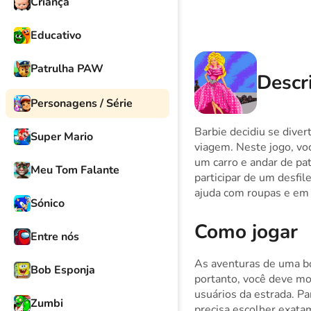
Criança
Educativo
Patrulha PAW
Descri
Personagens / Série
Barbie decidiu se diver
Super Mario
viagem. Neste jogo, voc
um carro e andar de pa
Meu Tom Falante
participar de um desfil
ajuda com roupas e em t
Sónico
Como jogar
Entre nós
As aventuras de uma bo
Bob Esponja
portanto, você deve mo
usuários da estrada. Pa
Zumbi
precisa escolher exata