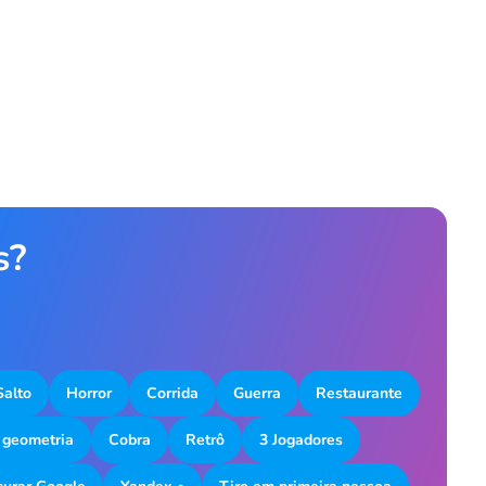
s?
Salto
Horror
Corrida
Guerra
Restaurante
 geometria
Cobra
Retrô
3 Jogadores