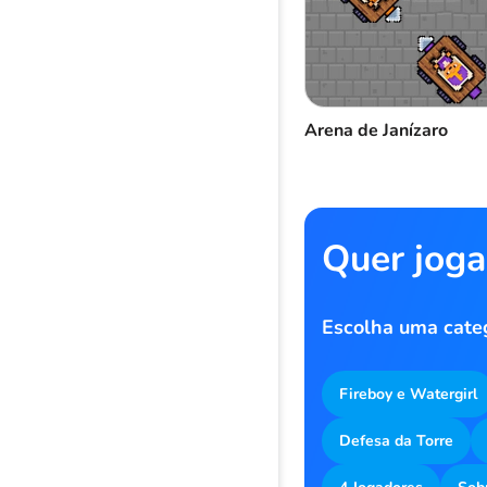
Arena de Janízaro
Quer joga
Escolha uma cate
Fireboy e Watergirl
Defesa da Torre