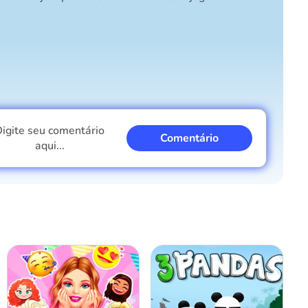
igite seu comentário
Comentário
aqui...
Eu sou um garoto
Eu sou uma garota