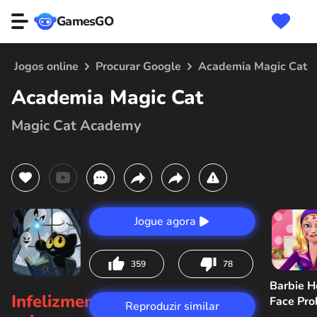
GamesGO
Jogos online
Procurar Google
Academia Magic Cat
Academia Magic Cat
Magic Cat Academy
Jogue agora
359
78
Barbie H
Infelizmente,
Face Pr
Reproduzir similar