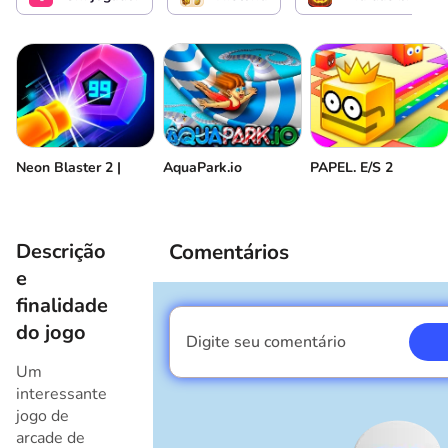
Neon Blaster 2 |
AquaPark.io
PAPEL. E/S 2
Descrição
Comentários
e
finalidade
do jogo
Digite seu comentário
Eu sou um garoto
Um
interessante
jogo de
arcade de