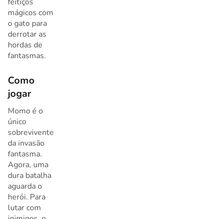
feitiços
mágicos com
o gato para
derrotar as
hordas de
fantasmas.
Como
jogar
Momo é o
único
sobrevivente
da invasão
fantasma.
Agora, uma
dura batalha
aguarda o
herói. Para
lutar com
inimigos, o