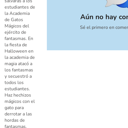
salvarás a los
estudiantes de
la Academia
Aún no hay co
de Gatos
Mágicos del
Sé el primero en comen
Cancelar
ejército de
fantasmas. En
la fiesta de
Halloween en
la academia de
magia atacó a
los fantasmas
y secuestró a
todos los
estudiantes.
Haz hechizos
mágicos con el
gato para
derrotar a las
hordas de
fantasmas.