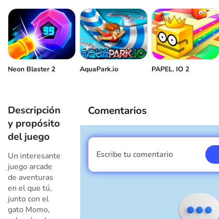
Neon Blaster 2
AquaPark.io
PAPEL. IO 2
Descripción
Comentarios
y propósito
del juego
Escribe tu comentario
Un interesante
Soy un chico
juego arcade
de aventuras
en el que tú,
junto con el
gato Momo,