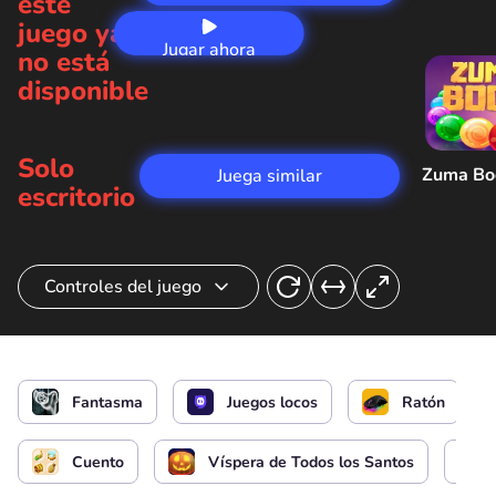
este
juego ya
Jugar ahora
no está
disponible
Solo
Zuma B
Juega similar
escritorio
Controles del juego
Dibuja símbolos para hechizos mágicos
o
Fantasma
Juegos locos
Ratón
Cuento
Víspera de Todos los Santos