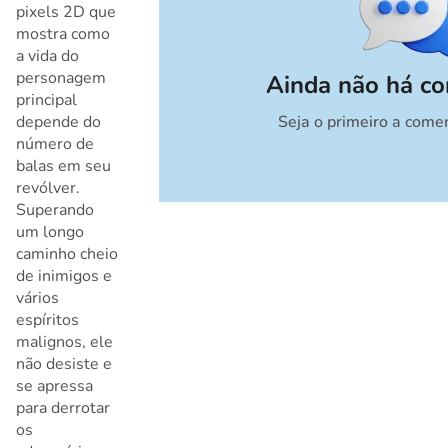
pixels 2D que
mostra como
a vida do
personagem
Ainda não há co
principal
depende do
Seja o primeiro a come
Cancelar
número de
balas em seu
revólver.
Superando
um longo
caminho cheio
de inimigos e
vários
espíritos
malignos, ele
não desiste e
se apressa
para derrotar
os