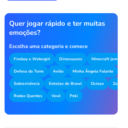
Quer jogar rápido e ter muitas
emoções?
Escolha uma categoria e comece
Fireboy e Watergirl
Dinossauros
Minecraft (em inglê
Defesa da Torre
Avião
Minha Ângela Falante
Me
Sobrevivência
Estrelas de Brawl
Ocioso
Zombot
Rodas Quentes
Vovó
Poki