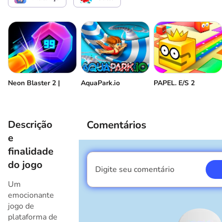
Reiniciar
Neon Blaster 2 |
AquaPark.io
PAPEL. E/S 2
Descrição
Comentários
e
finalidade
do jogo
Digite seu comentário
Eu sou um garoto
Um
emocionante
jogo de
plataforma de