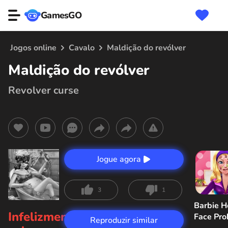
GamesGO
Jogos online
Cavalo
Maldição do revólver
Maldição do revólver
Revolver curse
Jogue agora
3
1
Barbie H
Infelizmente,
Face Pr
Reproduzir similar