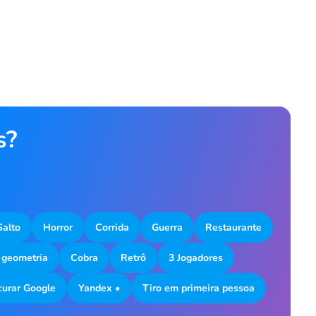
s?
Salto
Horror
Corrida
Guerra
Restaurante
 geometria
Cobra
Retrô
3 Jogadores
curar Google
Yandex •
Tiro em primeira pessoa