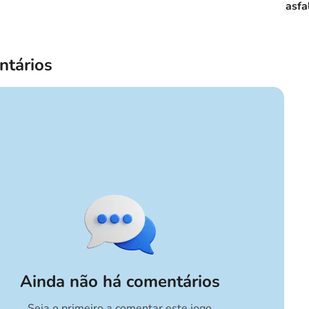
asfa
tários
Ainda não há comentários
Seja o primeiro a comentar este jogo