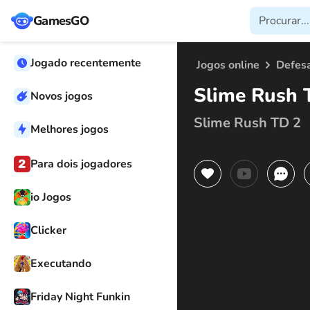
GamesGO
Jogado recentemente
Jogos online
Defes
Slime Rush 
Novos jogos
Slime Rush TD 2
Melhores jogos
Para dois jogadores
io Jogos
Clicker
Executando
Friday Night Funkin