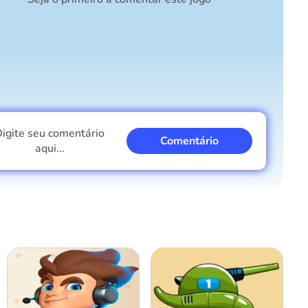
igite seu comentário
Comentário
aqui...
Eu sou um garoto
Eu sou uma garota