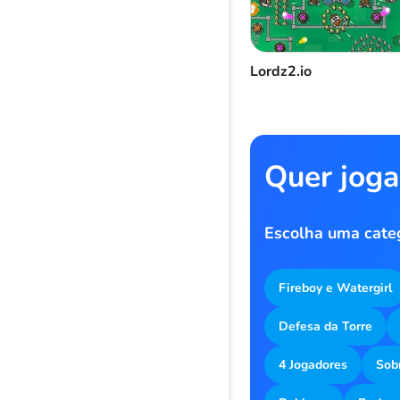
Lordz2.io
Quer joga
Escolha uma cate
Fireboy e Watergirl
Defesa da Torre
4 Jogadores
Sob