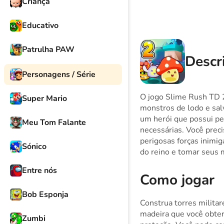
Criança
Educativo
Patrulha PAW
Descri
Personagens / Série
O jogo Slime Rush TD 2
Super Mario
monstros de lodo e sal
um herói que possui pe
Meu Tom Falante
necessárias. Você preci
perigosas forças inimi
Sónico
do reino e tomar seus 
Entre nós
Como jogar
Bob Esponja
Construa torres militar
madeira que você obterá
Zumbi