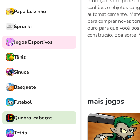
proteção. Você pode con
canhões e objetos cong
Papa Luizinho
automaticamente. Mate 
para comprar novas tor
Sprunki
ouro para que você pos
construção. Boa sorte! 
Jogos Esportivos
Tênis
Sinuca
Basquete
mais jogos
Futebol
Quebra-cabeças
Tetris