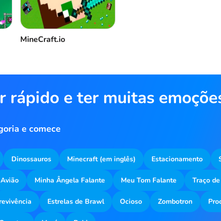
MineCraft.io
r rápido e ter muitas emoçõe
goria e comece
Dinossauros
Minecraft (em inglês)
Estacionamento
Avião
Minha Ângela Falante
Meu Tom Falante
Traço de
revivência
Estrelas de Brawl
Ocioso
Zombotron
Pro