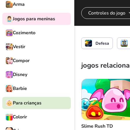
Arma
Controles do jogo
Jogos para meninas
Cozimento
Ataque/construção 
Defesa
Vestir
Compor
jogos relacion
Disney
Barbie
Para crianças
Colorir
Slime Rush TD