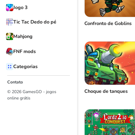
Jogo 3
Tic Tac Dedo do pé
Confronto de Goblins
Mahjong
FNF mods
Categorias
Contato
Choque de tanques
© 2026 GamesGO - jogos
online grátis