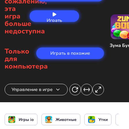
сожалению,
эта
игра
Играть
больше
сейчас
недоступна
Зума Бу
Только
Играть в похожие
для
компьютера
Управление в игре
Управление героем
Игры io
Животные
Утки