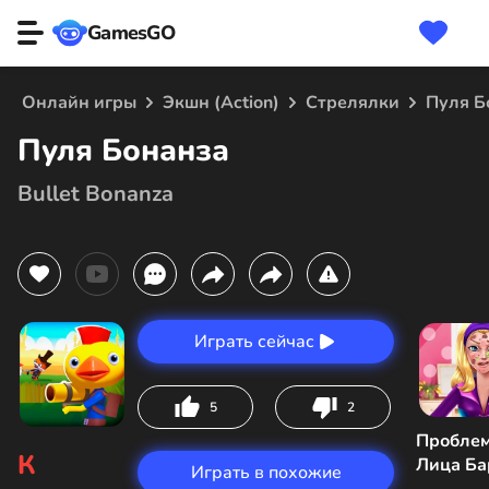
GamesGO
Онлайн игры
Экшн (Action)
Стрелялки
Пуля Б
Пуля Бонанза
Bullet Bonanza
Играть сейчас
5
2
Пробле
К
Лица Ба
Играть в похожие