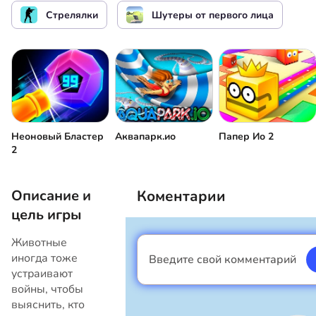
Прыжок
Стрелять по врагам
Стрелялки
Шутеры от первого лица
Открыть чат
Неоновый Бластер
Аквапарк.ио
Папер Ио 2
2
Описание и
Коментарии
цель игры
Животные
иногда тоже
Введите свой комментарий
Я мальчик
устраивают
войны, чтобы
выяснить, кто