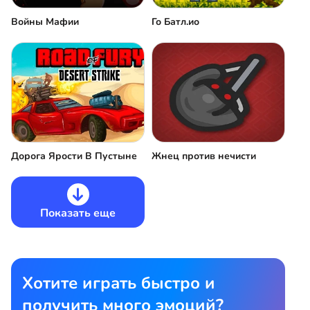
Войны Мафии
Го Батл.ио
Дорога Ярости В Пустыне
Жнец против нечисти
Показать еще
Хотите играть быстро и
получить много эмоций?