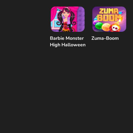
Barbie Monster
Zuma-Boom
High Halloween