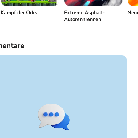
Kampf der Orks
Extreme Asphalt-
Neon
Autorennrennen
entare