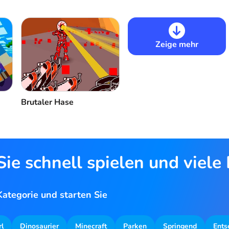
Zeige mehr
Brutaler Hase
ie schnell spielen und viele
ategorie und starten Sie
rl
Dinosaurier
Minecraft
Parken
Springend
Ents