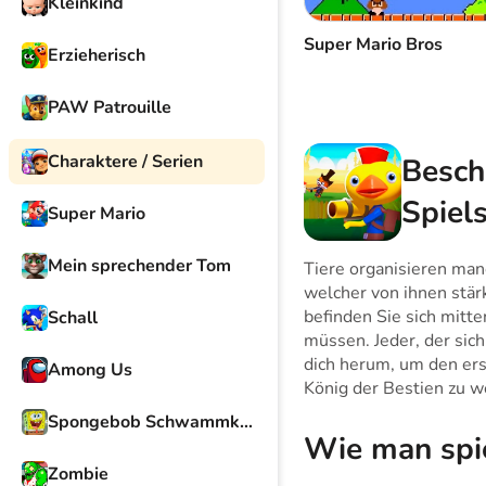
Kleinkind
Super Mario Bros
Erzieherisch
PAW Patrouille
Charaktere / Serien
Besch
Spiel
Super Mario
Mein sprechender Tom
Tiere organisieren man
welcher von ihnen stärk
befinden Sie sich mitt
Schall
müssen. Jeder, der sich 
dich herum, um den ers
Among Us
König der Bestien zu w
Spongebob Schwammkopf
Wie man spi
Zombie