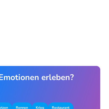
 Emotionen erleben?
etzen
Rennen
Krieg
Restaurant