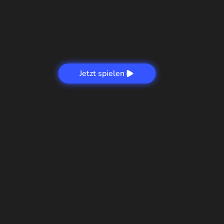
Jetzt spielen