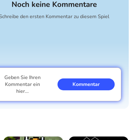
Noch keine Kommentare
Schreibe den ersten Kommentar zu diesem Spiel
Geben Sie Ihren
Kommentar ein
Kommentar
hier...
Ich bin ein Junge
Ich bin ein Mädchen