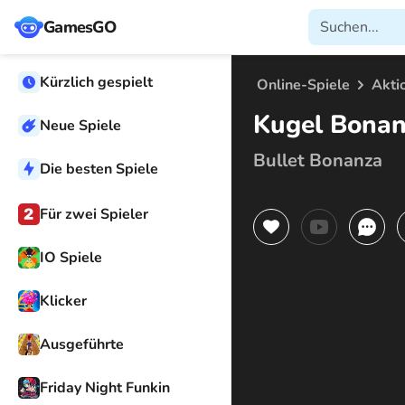
GamesGO
Kürzlich gespielt
Online-Spiele
Akti
Kugel Bona
Neue Spiele
Bullet Bonanza
Die besten Spiele
Für zwei Spieler
IO Spiele
Klicker
Ausgeführte
Friday Night Funkin