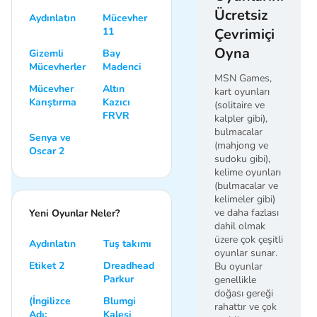
Ücretsiz
Aydınlatın
Mücevher
11
Çevrimiçi
Oyna
Gizemli
Bay
Mücevherler
Madenci
MSN Games,
Mücevher
Altın
kart oyunları
Karıştırma
Kazıcı
(solitaire ve
FRVR
kalpler gibi),
bulmacalar
Senya ve
(mahjong ve
Oscar 2
sudoku gibi),
kelime oyunları
(bulmacalar ve
kelimeler gibi)
ve daha fazlası
Yeni Oyunlar Neler?
dahil olmak
üzere çok çeşitli
Aydınlatın
Tuş takımı
oyunlar sunar.
Etiket 2
Dreadhead
Bu oyunlar
Parkur
genellikle
doğası gereği
(İngilizce
Blumgi
rahattır ve çok
Adı:
Kalesi