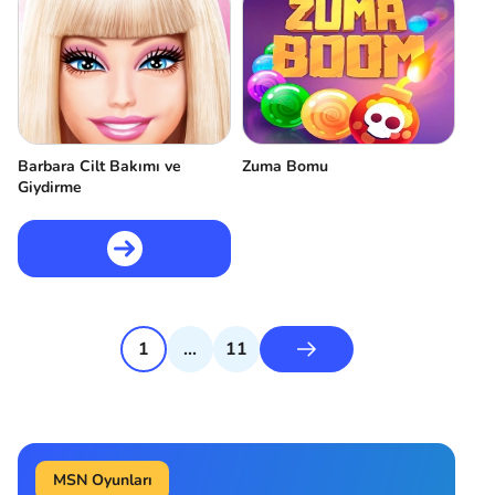
Barbara Cilt Bakımı ve
Zuma Bomu
Giydirme
1
...
11
MSN Oyunları