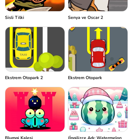
Sisli Tilki
Senya ve Oscar 2
Ekstrem Otopark 2
Ekstrem Otopark
Blumgi Kalesi
(İngilizce Adı: Watermelon