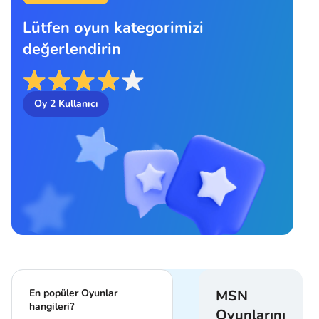
Lütfen oyun kategorimizi
değerlendirin
Oy
2
Kullanıcı
En popüler Oyunlar
MSN
hangileri?
Oyunlarını