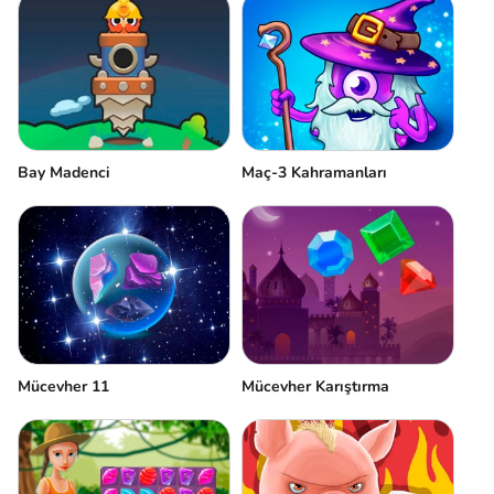
Bay Madenci
Maç-3 Kahramanları
Mücevher 11
Mücevher Karıştırma