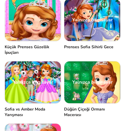
Yalnızca bilgisayar
Küçük Prenses Güzellik
Prenses Sofia Sihirli Gece
İpuçları
Yalnızca bilgisayar
Yalnızca bilgisayar
Sofia vs Amber Moda
Düğün Çiçeği Ormanı
Yarışması
Macerası