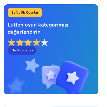
Sofya İlk Oyunlar
Lütfen oyun kategorimizi
değerlendirin
Oy
6
Kullanıcı