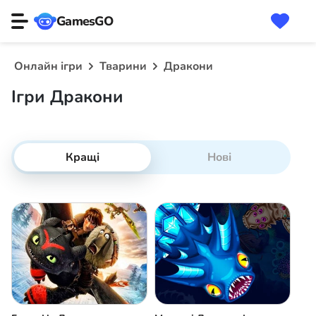
GamesGO
Онлайн ігри
Тварини
Дракони
Ігри Дракони
Кращі
Нові