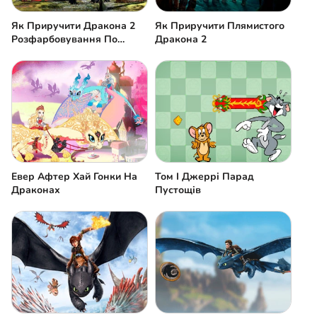
Як Приручити Дракона 2
Як Приручити Плямистого
Розфарбовування По
Дракона 2
Номерах
Евер Афтер Хай Гонки На
Том І Джеррі Парад
Драконах
Пустощів