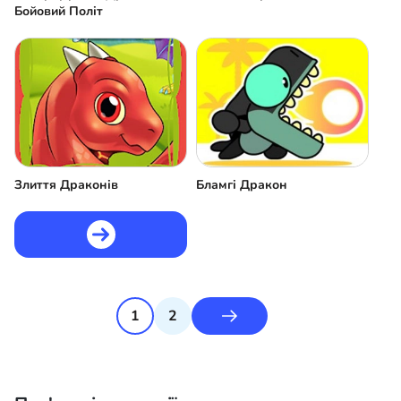
Бойовий Політ
Злиття Драконів
Бламгі Дракон
1
2