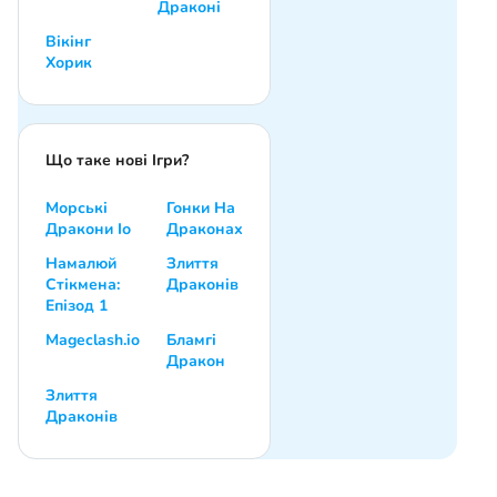
Драконі
Вікінг
Хорик
Що таке нові Ігри?
Морські
Гонки На
Дракони Іо
Драконах
Намалюй
Злиття
Стікмена:
Драконів
Епізод 1
Mageclash.io
Бламгі
Дракон
Злиття
Драконів