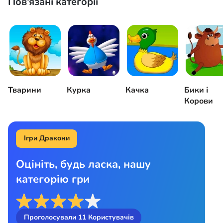
Пов'язані категорії
Тварини
Курка
Качка
Бики і
Корови
Ігри Дракони
Оцініть, будь ласка, нашу
категорію гри
Проголосували
11
Користувачів