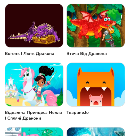
Вогонь І Лють Дракона
Втеча Від Дракона
Відважна Принцеса Нелла
Тварини.Іо
І Сплячі Дракони