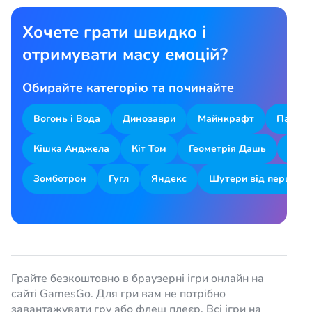
Хочете грати швидко і
отримувати масу емоцій?
Обирайте категорію та починайте
Вогонь і Вода
Динозаври
Майнкрафт
Парков
Кішка Анджела
Кіт Том
Геометрія Дашь
Змій
Зомботрон
Гугл
Яндекс
Шутери від першої о
Грайте безкоштовно в браузерні ігри онлайн на
сайті GamesGo. Для гри вам не потрібно
завантажувати гру або флеш плеєр. Всі ігри на