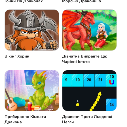
Гонки На Драконах
Морські Дракони Іо
Вікінг Хорик
Дівчатка Виправте Це:
Чарівні Істоти
Прибирання Кімнати
Дракони Проти Льодяної
Дракона
Цегли