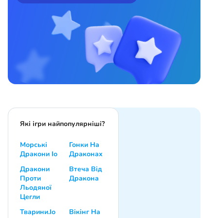
Які ігри найпопулярніші?
Морські
Гонки На
Дракони Іо
Драконах
Дракони
Втеча Від
Проти
Дракона
Льодяної
Цегли
Тварини.Іо
Вікінг На