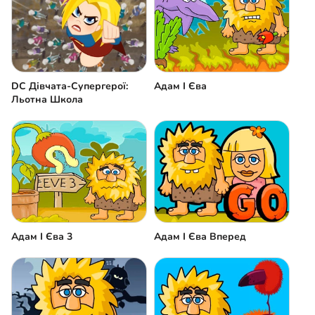
DC Дівчата-Супергерої:
Адам І Єва
Льотна Школа
Адам І Єва 3
Адам І Єва Вперед