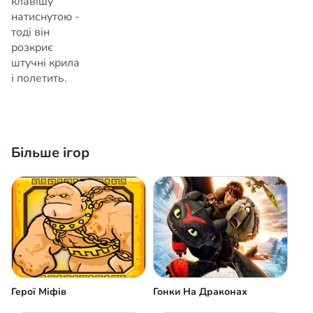
клавішу
натиснутою -
тоді він
розкриє
штучні крила
і полетить.
Більше ігор
Герої Міфів
Гонки На Драконах