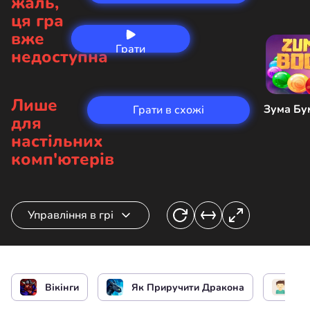
жаль,
ця гра
вже
Грати
недоступна
зараз
Лише
Зума Бу
Грати в схожі
для
настільних
комп'ютерів
Управління в грі
Стрибати / Летіти
Вікінги
Як Приручити Дракона
Дл