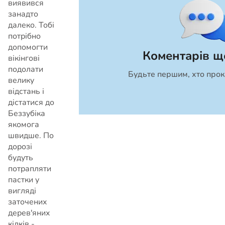
виявився
занадто
далеко. Тобі
потрібно
допомогти
Коментарів щ
вікінгові
подолати
Будьте першим, хто прок
Скасувати
велику
відстань і
дістатися до
Беззубіка
якомога
швидше. По
дорозі
будуть
потрапляти
пастки у
вигляді
заточених
дерев'яних
кілків -