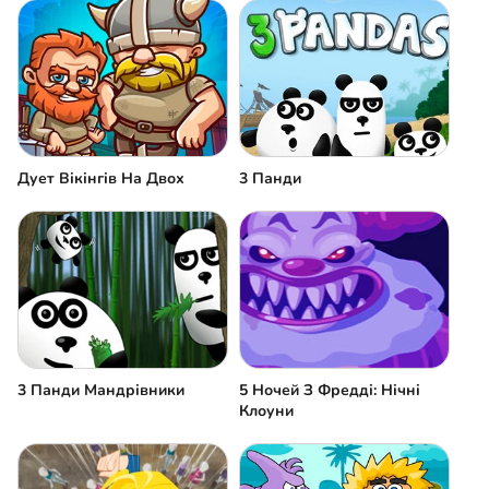
Дует Вікінгів На Двох
3 Панди
3 Панди Мандрівники
5 Ночей З Фредді: Нічні
Клоуни