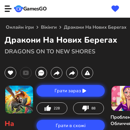
GamesGO
Онлайн ігри
Вікінги
Дракони На Нових Берегах
Дракони На Нових Берегах
DRAGONS ON TO NEW SHORES
Грати зараз
228
88
Пробле
На
Обличчя
Грати в схожі