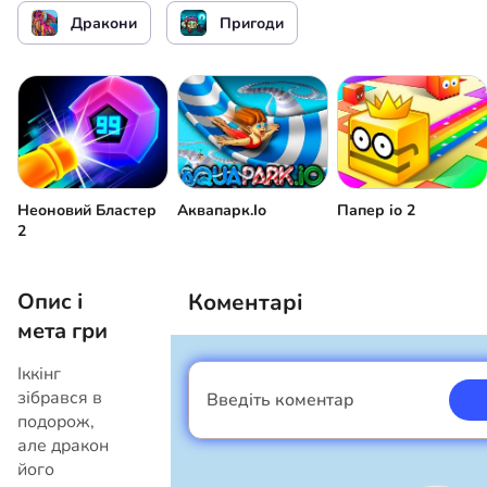
Дракони
Пригоди
Неоновий Бластер
Аквапарк.Іо
Папер іо 2
2
Опис і
Коментарі
мета гри
Іккінг
зібрався в
Введіть коментар
Я хлопець
подорож,
але дракон
його