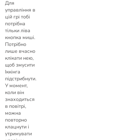
Для
управління в
цій грі тобі
потрібна
тільки ліва
кнопка миші.
Потрібно
лише вчасно
клікати нею,
щоб змусити
Іккінга
підстрибнути.
У момент,
коли він
знаходиться
в повітрі,
можна
повторно
клацнути і
утримувати