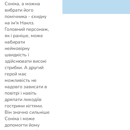
Соніка, а можна
вибрати його
помічника - єхидну
на ім'я Наклз.
Головний персонаж,
як і раніше, може
набирати
неймовірну
швидкість і
здійснювати високі
стрибки. А другий
герой має
можливість не
надовго зависати в
повітрі і навіть
дряпати лиходіїв
гострими кігтями.
Він значно сильніше
Соніка і може
допомогти йому