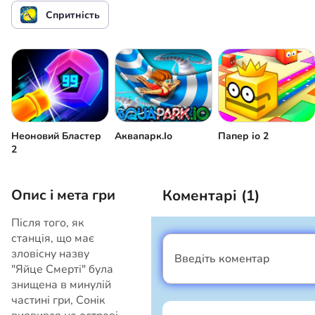
Стрибок
чи
чи
Зупинити гру
Спритність
Неоновий Бластер
Аквапарк.Іо
Папер іо 2
2
Опис і мета гри
Коментарі (
1
)
Після того, як
станція, що має
зловісну назву
Введіть коментар
Я хлопець
"Яйце Смерті" була
знищена в минулій
частині гри, Сонік