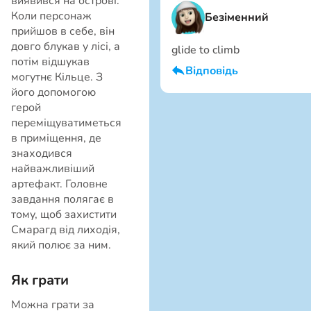
виявився на острові.
Коли персонаж
Безіменний
прийшов в себе, він
довго блукав у лісі, а
glide to climb
потім відшукав
Відповідь
могутнє Кільце. З
його допомогою
Я хлопець
Скасувати
герой
переміщуватиметься
в приміщення, де
знаходився
найважливіший
артефакт. Головне
завдання полягає в
тому, щоб захистити
Смарагд від лиходія,
який полює за ним.
Скасувати
Як грати
Можна грати за