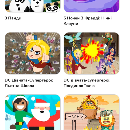
3 Панди
5 Ночей З Фредді: Нічні
Клоуни
DC Дівчата-Супергерої:
DC дівчата-супергерої:
Льотна Школа
Поєдинок їжею