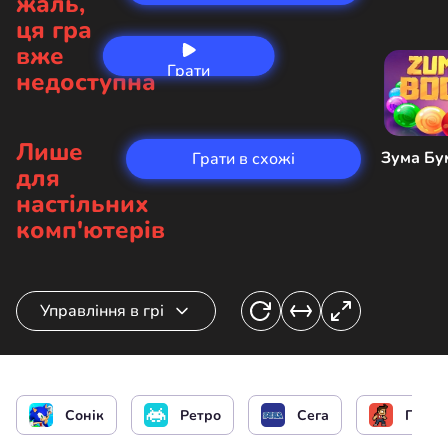
жаль,
ця гра
вже
Грати
недоступна
зараз
Лише
Зума Бу
Грати в схожі
для
настільних
комп'ютерів
Управління в грі
Управління Соніком
Сонік
Ретро
Сега
Піксе