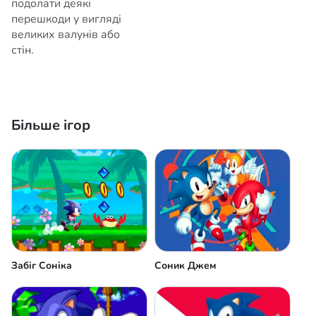
подолати деякі
перешкоди у вигляді
великих валунів або
стін.
Більше ігор
Забіг Соніка
Соник Джем