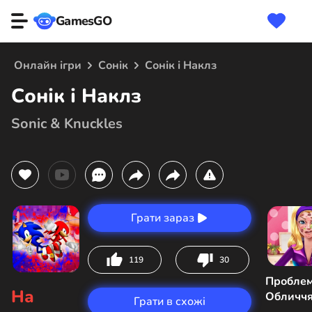
GamesGO
Онлайн ігри
Сонік
Сонік і Наклз
Сонік і Наклз
Sonic & Knuckles
Грати зараз
119
30
Пробле
На
Обличчя
Грати в схожі