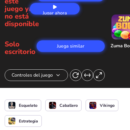
este
juego ya
Jugar ahora
no está
disponible
Solo
Zuma B
Juega similar
escritorio
Controles del juego
Coloca combatientes en el campo de batalla
o
Esqueleto
Caballero
Vikingo
Estrategia