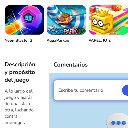
Neon Blaster 2
AquaPark.io
PAPEL. IO 2
Descripción
Comentarios
y propósito
del juego
Escribe tu comentario
A lo largo del
Soy un chico
juego viajarás
de una isla a
otra, luchando
contra
enemigos