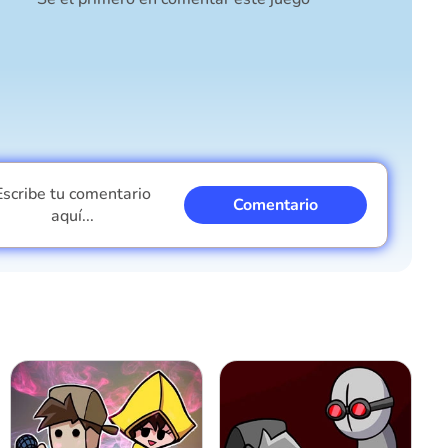
Escribe tu comentario
Comentario
aquí...
Soy un chico
Soy una chica