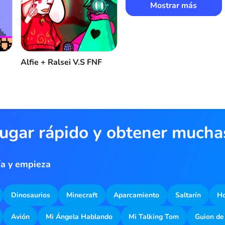
Mostrar más
Alfie + Ralsei V.S FNF
jugar rápido y obtener much
ía y empieza
Dinosaurios
Minecraft
Aparcamiento
Saltarín
Ho
Avión
Mi Ángela Hablando
Mi Talking Tom
Guion de