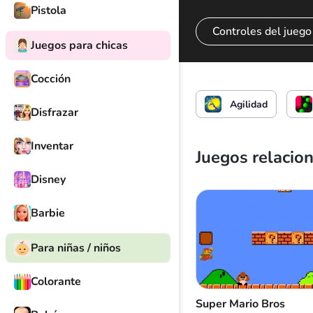
Pistola
Controles del juego
Juegos para chicas
Cocción
Elige la dirección y
Agilidad
Disfrazar
Inventar
Juegos relacio
Disney
Barbie
Para niñas / niños
Colorante
Super Mario Bros