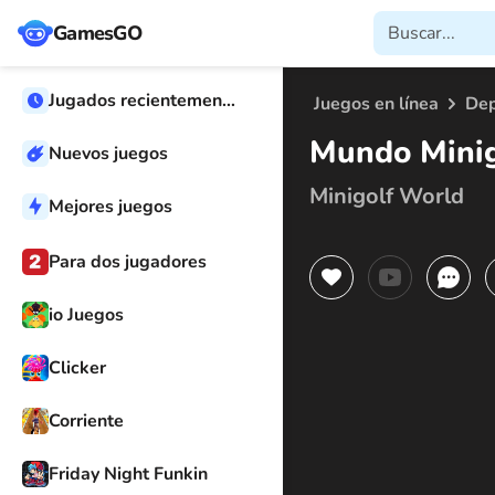
GamesGO
Jugados recientemente
Juegos en línea
Dep
Mundo Minig
Nuevos juegos
Minigolf World
Mejores juegos
Para dos jugadores
io Juegos
Clicker
Corriente
Friday Night Funkin