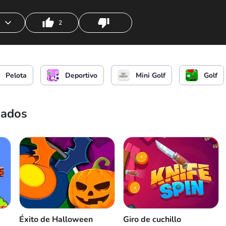
2
 la fuerza del golpe
o
Pelota
Deportivo
Mini Golf
Golf
nados
Éxito de Halloween
Giro de cuchillo