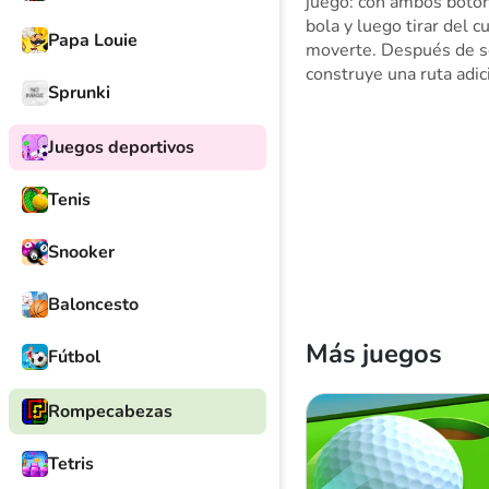
juego: con ambos boton
bola y luego tirar del c
Papa Louie
moverte. Después de sol
construye una ruta adi
Sprunki
Juegos deportivos
Tenis
Snooker
Baloncesto
Más juegos
Fútbol
Rompecabezas
Tetris