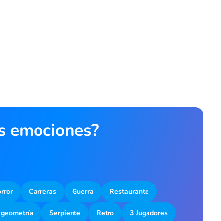
as emociones?
rror
Carreras
Guerra
Restaurante
 geometría
Serpiente
Retro
3 Jugadores