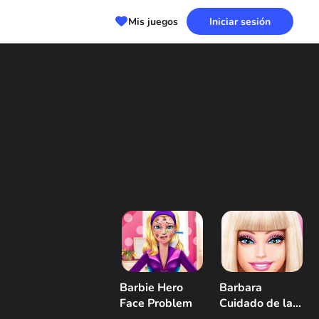
Mis juegos
Iniciar sesión
Barbie Hero
Barbara
Face Problem
Cuidado de la
piel y vestirse