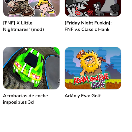
Cancelar
Comentario
[FNF] Х Little
[Friday Night Funkin]:
Nightmares' (mod)
FNF v.s Classic Hank
Acrobacias de coche
Adán y Eva: Golf
imposibles 3d