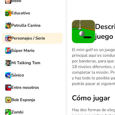
Bebé
Educativo
Descr
Patrulla Canina
juego
Personajes / Serie
El mini golf es un juego
Súper Mario
principal aquí es conduc
por banderas, para que
Mi Talking Tom
18 niveles diferentes,
completar la misión. Pr
Sónico
y haz todo lo posible p
podrás pasar al siguient
Entre nosotros
Cómo jugar
Bob Esponja
Hay dos formas de elegi
Zombi