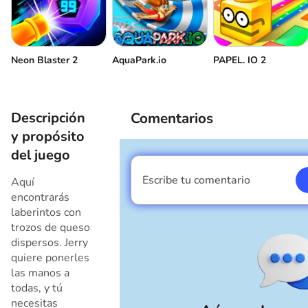
Neon Blaster 2
AquaPark.io
PAPEL. IO 2
Descripción
Comentarios
y propósito
del juego
Escribe tu comentario
Aquí
Soy un chico
encontrarás
laberintos con
trozos de queso
dispersos. Jerry
quiere ponerles
las manos a
todas, y tú
necesitas