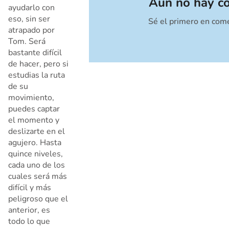
Aún no hay c
ayudarlo con
eso, sin ser
Sé el primero en com
Cancelar
atrapado por
Tom. Será
bastante difícil
de hacer, pero si
estudias la ruta
de su
movimiento,
puedes captar
el momento y
deslizarte en el
agujero. Hasta
quince niveles,
cada uno de los
cuales será más
difícil y más
peligroso que el
anterior, es
todo lo que