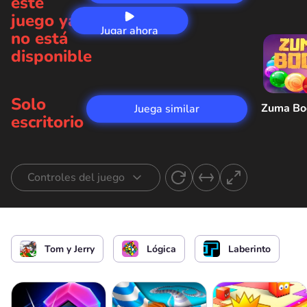
este
juego ya
Jugar ahora
no está
disponible
Solo
Zuma B
Juega similar
escritorio
Controles del juego
El control de Jerry
Tom y Jerry
Lógica
Laberinto