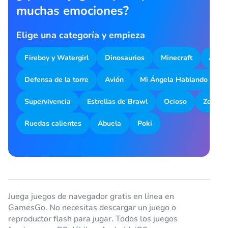
muchas emociones?
Elige una categoría y empieza
Fireboy y Watergirl
Dinosaurios
Minecraft
Aparc
Defensa de la torre
Avión
Mi Ángela Hablando
M
Supervivencia
Estrellas de Brawl
Ocioso
Zombot
Ruedas calientes
Abuela
Poki
Juega juegos de navegador gratis en línea en
GamesGo. No necesitas descargar un juego o
reproductor flash para jugar. Todos los juegos