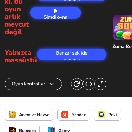
ki, bu
oynayın
oyun
artık
Şimdi oyna
mevcut
değil
Zuma B
Yalnızca
Benzer şekilde
masaüstü
oynayın
Oyun kontrolleri
Eylem
Adem ve Havva
Yandex
Poki
Bulmaca
Görev