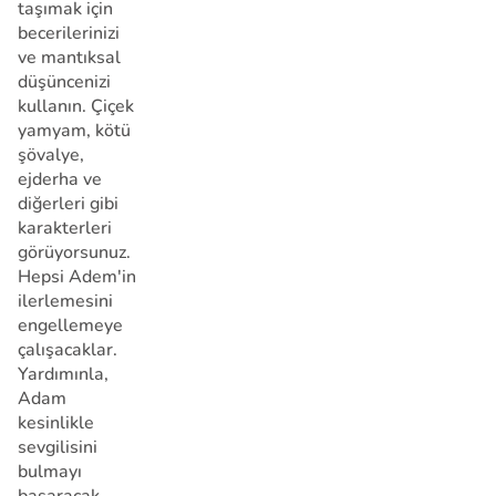
taşımak için
becerilerinizi
ve mantıksal
düşüncenizi
kullanın. Çiçek
yamyam, kötü
şövalye,
ejderha ve
diğerleri gibi
karakterleri
görüyorsunuz.
Hepsi Adem'in
ilerlemesini
engellemeye
çalışacaklar.
Yardımınla,
Adam
kesinlikle
sevgilisini
bulmayı