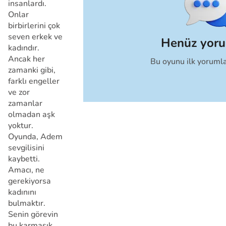
insanlardı.
Onlar
birbirlerini çok
seven erkek ve
Henüz yor
kadındır.
Ancak her
Bu oyunu ilk yorumla
İptal
zamanki gibi,
farklı engeller
ve zor
zamanlar
olmadan aşk
yoktur.
Oyunda, Adem
sevgilisini
kaybetti.
Amacı, ne
gerekiyorsa
kadınını
bulmaktır.
Senin görevin
bu karmaşık