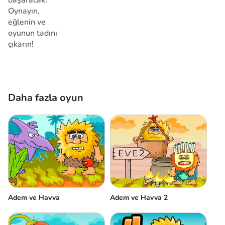
başaracak.
Oynayın,
eğlenin ve
oyunun tadını
çıkarın!
Daha fazla oyun
Adem ve Havva
Adem ve Havva 2