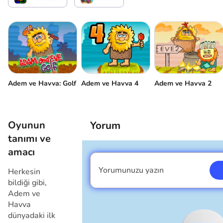
Adem ve Havva: Golf
Adem ve Havva 2
Adem ve Havva 4
Oyunun
Yorum
tanımı ve
amacı
Yorumunuzu yazın
Herkesin
Ben erkeğim
bildiği gibi,
Adem ve
Havva
dünyadaki ilk