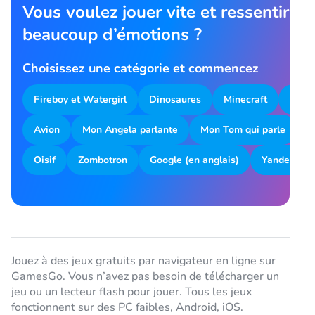
Vous voulez jouer vite et ressentir
beaucoup d’émotions ?
Choisissez une catégorie et commencez
Fireboy et Watergirl
Dinosaures
Minecraft
Parki
Avion
Mon Angela parlante
Mon Tom qui parle
T
Oisif
Zombotron
Google (en anglais)
Yandex
Jouez à des jeux gratuits par navigateur en ligne sur
GamesGo. Vous n’avez pas besoin de télécharger un
jeu ou un lecteur flash pour jouer. Tous les jeux
fonctionnent sur des PC faibles, Android, iOS.