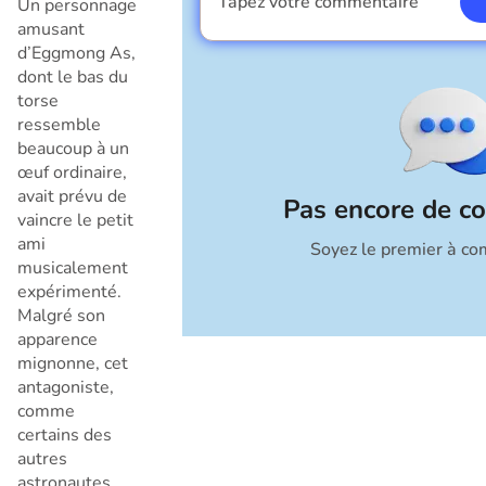
Tapez votre commentaire
Un personnage
Je suis un garçon
amusant
d’Eggmong As,
dont le bas du
torse
ressemble
beaucoup à un
œuf ordinaire,
avait prévu de
Pas encore de c
vaincre le petit
ami
Soyez le premier à co
Annuler
musicalement
expérimenté.
Malgré son
apparence
mignonne, cet
antagoniste,
comme
certains des
autres
astronautes,