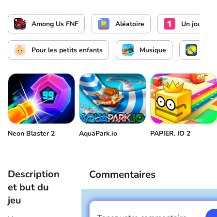
Commencer à chanter
ou
Among Us FNF
Aléatoire
Un joueur
Démarrer le jeu / Arrêter le jeu / Sélectionner le
niveau
Pour les petits enfants
Musique
Agil
Contrôle du volume
Reviens
Neon Blaster 2
AquaPark.io
PAPIER. IO 2
Description
Commentaires
et but du
jeu