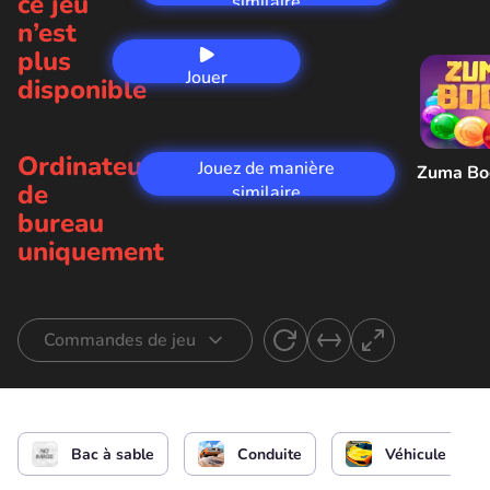
ce jeu
similaire
n’est
plus
Jouer
disponible
maintenant
Ordinateur
Jouez de manière
Zuma B
de
similaire
bureau
uniquement
Commandes de jeu
Conduire une voiture
ou
Bac à sable
Conduite
Véhicule