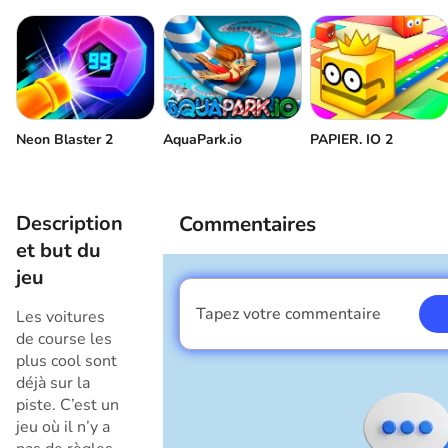
Inventaire
Frein à main
Voiture de réparation
Ralenti
Réinitialiser la voiture
Neon Blaster 2
AquaPark.io
PAPIER. IO 2
Vue de la caméra
Description
Commentaires
et but du
jeu
Tapez votre commentaire
Les voitures
Je suis un garçon
de course les
plus cool sont
déjà sur la
piste. C’est un
jeu où il n’y a