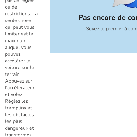
pas de règles
ou de
restrictions. La
Pas encore de c
seule chose
qui peut vous
Soyez le premier à co
Annuler
limiter est le
maximum
auquel vous
pouvez
accélérer la
voiture sur le
terrain.
Appuyez sur
l’accélérateur
et volez!
Réglez les
tremplins et
les obstacles
les plus
dangereux et
transformez