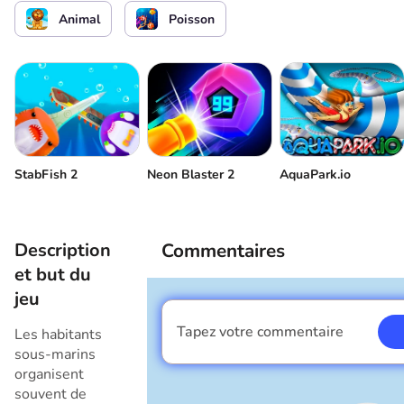
Animal
Poisson
StabFish 2
Neon Blaster 2
AquaPark.io
Description
Commentaires
et but du
jeu
Tapez votre commentaire
Les habitants
Je suis un garçon
sous-marins
organisent
souvent de