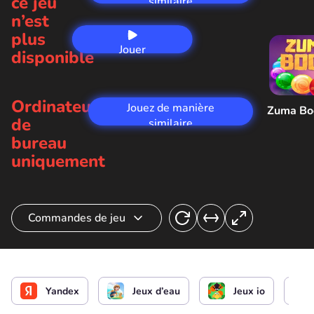
ce jeu
similaire
n’est
plus
Jouer
disponible
maintenant
Ordinateur
Jouez de manière
Zuma B
de
similaire
bureau
uniquement
Commandes de jeu
Contrôler le poisson
Accélérer
Yandex
Jeux d’eau
Jeux io