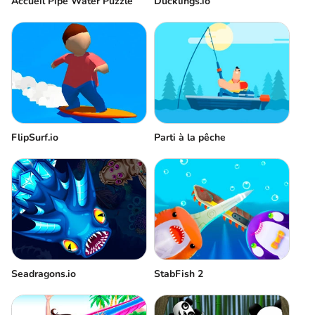
Accueil Pipe Water Puzzle
Ducklings.io
FlipSurf.io
Parti à la pêche
Seadragons.io
StabFish 2