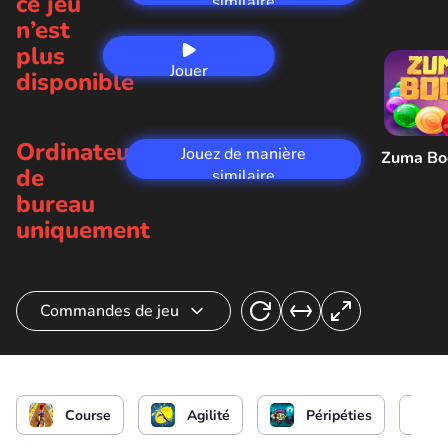
ce jeu
similaire
n’est
plus
Jouer
disponible
maintenant
Ordinateur
Jouez de manière
Zuma B
de
similaire
bureau
uniquement
Commandes de jeu
Sauter
Attaquer
Course
Agilité
Péripéties