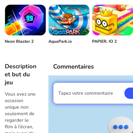
Neon Blaster 2
AquaPark.io
PAPIER. IO 2
Description
Commentaires
et but du
jeu
Tapez votre commentaire
Vous avez une
Je suis un garçon
occasion
unique non
seulement de
regarder le
film à l’écran,