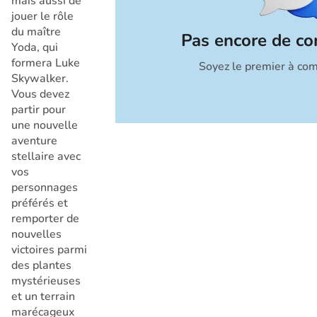
mais aussi de
jouer le rôle
du maître
Pas encore de c
Yoda, qui
formera Luke
Soyez le premier à co
Annuler
Skywalker.
Vous devez
partir pour
une nouvelle
aventure
stellaire avec
vos
personnages
préférés et
remporter de
nouvelles
victoires parmi
des plantes
mystérieuses
et un terrain
marécageux