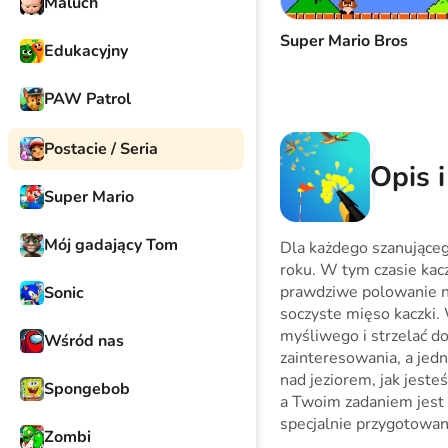
Maluch
Super Mario Bros
Edukacyjny
PAW Patrol
Postacie / Seria
Opis i
Super Mario
Mój gadający Tom
Dla każdego szanująceg
roku. W tym czasie kaczk
prawdziwe polowanie na
Sonic
soczyste mięso kaczki. 
myśliwego i strzelać do
Wśród nas
zainteresowania, a jedn
nad jeziorem, jak jest
Spongebob
a Twoim zadaniem jest za
specjalnie przygotowan
Zombi