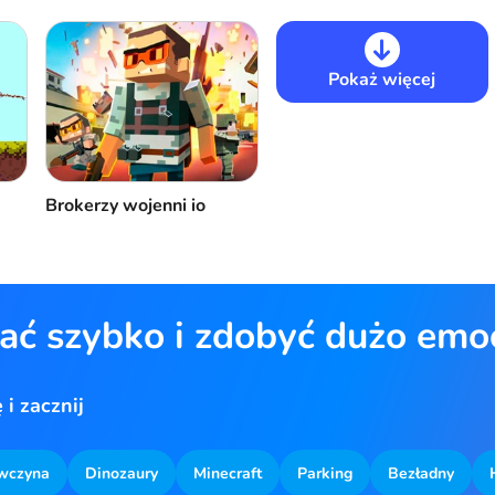
Pokaż więcej
Brokerzy wojenni io
ać szybko i zdobyć dużo emoc
i zacznij
wczyna
Dinozaury
Minecraft
Parking
Bezładny