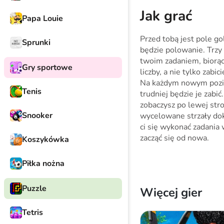
Jak grać
Papa Louie
Przed tobą jest pole go
Sprunki
będzie polowanie. Trzy
twoim zadaniem, biorąc 
Gry sportowe
liczby, a nie tylko zabic
Na każdym nowym poziom
Tenis
trudniej będzie je zabić
zobaczysz po lewej str
Snooker
wycelowane strzały dok
ci się wykonać zadania
zacząć się od nowa.
Koszykówka
Piłka nożna
Puzzle
Więcej gier
Tetris