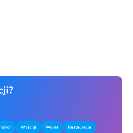
ji?
Horror
Wyścigi
Wojna
Restauracja