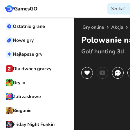
GamesGO
Ostatnio grane
Gry online
Akcja
Polowanie n
Nowe gry
Golf hunting 3d
Najlepsze gry
Dla dwóch graczy
Gry io
Zatrzaskowe
Bieganie
Friday Night Funkin