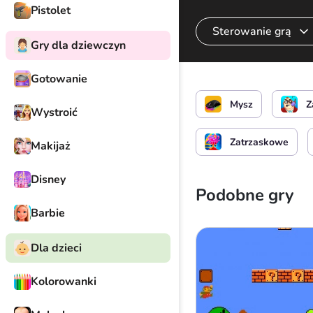
Pistolet
Sterowanie grą
Gry dla dziewczyn
Gotowanie
Strzelaj z pistoletu
Mysz
Z
Wystroić
Zatrzaskowe
Makijaż
Disney
Podobne gry
Barbie
Dla dzieci
Kolorowanki