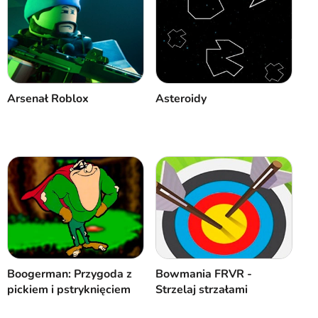
Anuluj
Komentarz
Arsenał Roblox
Asteroidy
Boogerman: Przygoda z
Bowmania FRVR -
pickiem i pstryknięciem
Strzelaj strzałami