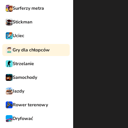
Surferzy metra
Stickman
Uciec
Gry dla chłopców
Strzelanie
Samochody
Jazdy
Rower terenowy
Dryfować