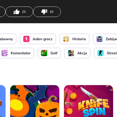
23
10
lub
Przeładować
abawny
Jeden gracz
Historia
Zabija
Komentator
Golf
Akcja
Strze