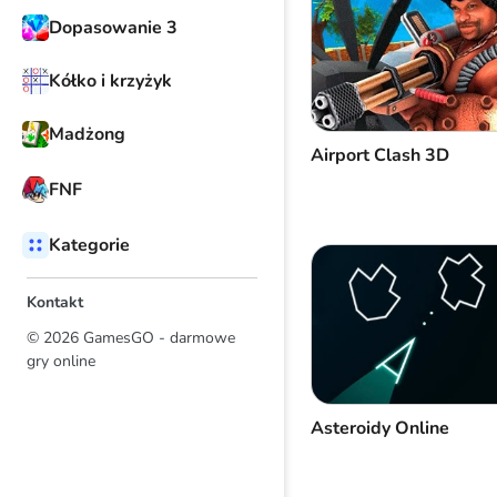
Dopasowanie 3
Kółko i krzyżyk
Madżong
Airport Clash 3D
FNF
Kategorie
Kontakt
© 2026 GamesGO - darmowe
gry online
Asteroidy Online