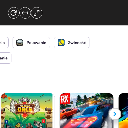
nia
Polowanie
Zwinność
lanie