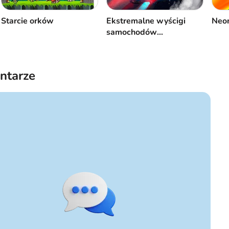
Starcie orków
Ekstremalne wyścigi
Neon
samochodów
asfaltowych
ntarze