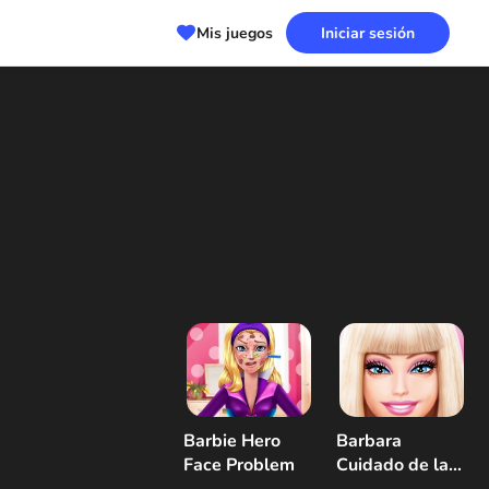
Mis juegos
Iniciar sesión
Barbie Hero
Barbara
Face Problem
Cuidado de la
piel y vestirse