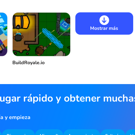
Mostrar más
BuildRoyale.io
jugar rápido y obtener much
ía y empieza