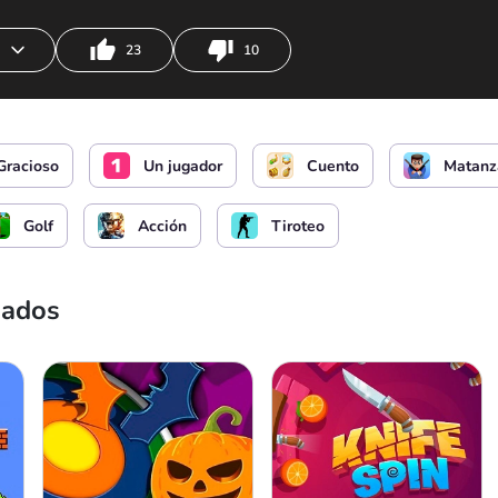
23
10
o
Recargar
Gracioso
Un jugador
Cuento
Matanz
Golf
Acción
Tiroteo
nados