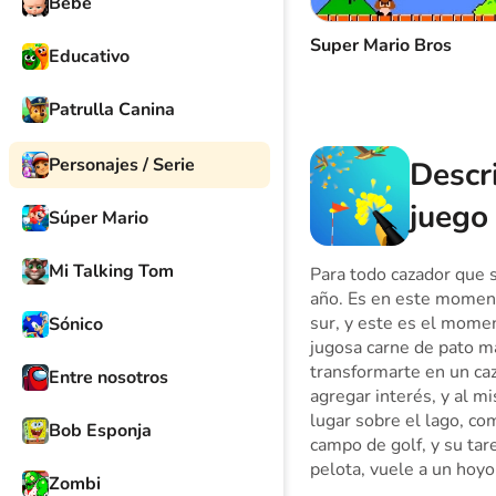
Bebé
Super Mario Bros
Educativo
Patrulla Canina
Personajes / Serie
Descr
juego
Súper Mario
Mi Talking Tom
Para todo cazador que s
año. Es en este moment
sur, y este es el moment
Sónico
jugosa carne de pato má
transformarte en un caz
Entre nosotros
agregar interés, y al m
lugar sobre el lago, c
Bob Esponja
campo de golf, y su tar
pelota, vuele a un hoy
Zombi