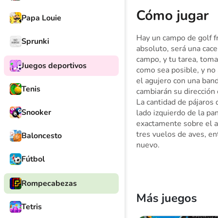
Cómo jugar
Papa Louie
Hay un campo de golf fr
Sprunki
absoluto, será una cace
campo, y tu tarea, tom
Juegos deportivos
como sea posible, y no 
el agujero con una band
Tenis
cambiarán su dirección 
La cantidad de pájaros q
Snooker
lado izquierdo de la pan
exactamente sobre el a
tres vuelos de aves, e
Baloncesto
nuevo.
Fútbol
Rompecabezas
Más juegos
Tetris