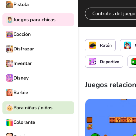
Pistola
Controles del juego
Juegos para chicas
Cocción
Dispara un arma
Ratón
Disfrazar
Deportivo
Inventar
Disney
Juegos relacio
Barbie
Para niñas / niños
Colorante