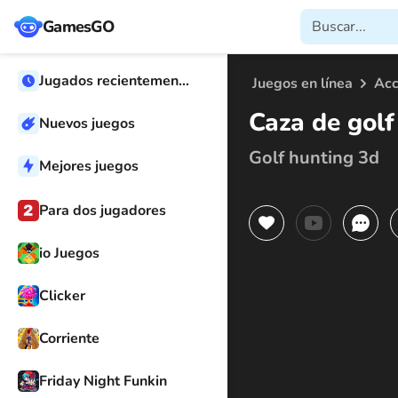
GamesGO
Jugados recientemente
Juegos en línea
Acc
Caza de golf
Nuevos juegos
Golf hunting 3d
Mejores juegos
Para dos jugadores
io Juegos
Clicker
Corriente
Friday Night Funkin