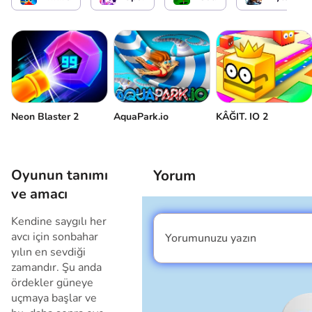
Neon Blaster 2
AquaPark.io
KÂĞIT. IO 2
Oyunun tanımı
Yorum
ve amacı
Kendine saygılı her
avcı için sonbahar
Yorumunuzu yazın
Ben erkeğim
yılın en sevdiği
zamandır. Şu anda
ördekler güneye
uçmaya başlar ve