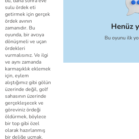
bu, daha sonra eve
sulu ördek eti
getirmek için gerçek
ördek avının
Henüz 
zamanıdır. Bu
oyunda, bir avcıya
Bu oyunu ilk y
İptal
dönüşmeli ve uçan
ördekleri
vurmalısınız. Ve ilgi
ve aynı zamanda
karmaşıklık eklemek
için, eylem
alıştığımız gibi gölün
üzerinde değil, golf
sahasının üzerinde
gerçekleşecek ve
göreviniz ördeği
öldürmek, böylece
bir top gibi özel
olarak hazırlanmış
bir deliğe uçmak.