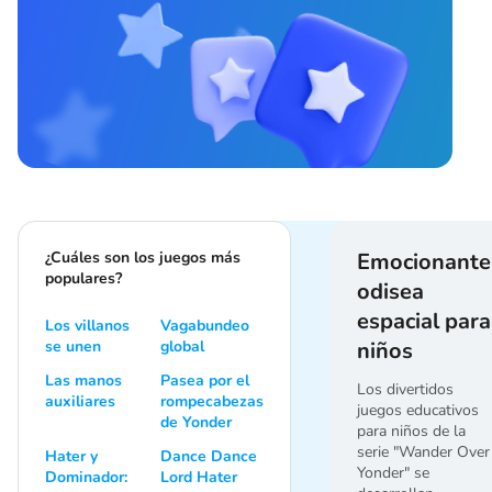
¿Cuáles son los juegos más
Emocionante
populares?
odisea
espacial para
Los villanos
Vagabundeo
se unen
global
niños
Las manos
Pasea por el
Los divertidos
auxiliares
rompecabezas
juegos educativos
de Yonder
para niños de la
serie "Wander Over
Hater y
Dance Dance
Yonder" se
Dominador:
Lord Hater