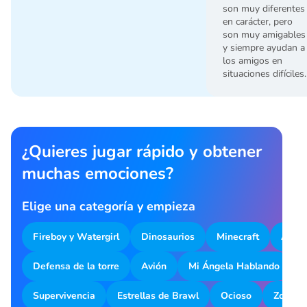
son muy diferentes
en carácter, pero
son muy amigables
y siempre ayudan a
los amigos en
situaciones difíciles.
¿Quieres jugar rápido y obtener
muchas emociones?
Elige una categoría y empieza
Fireboy y Watergirl
Dinosaurios
Minecraft
Aparc
Defensa de la torre
Avión
Mi Ángela Hablando
M
Supervivencia
Estrellas de Brawl
Ocioso
Zombot