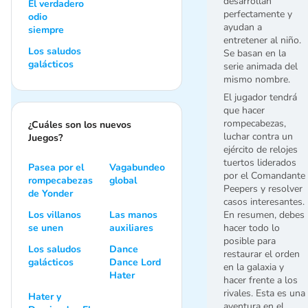
desarrollan
El verdadero
perfectamente y
odio
ayudan a
siempre
entretener al niño.
Los saludos
Se basan en la
galácticos
serie animada del
mismo nombre.
El jugador tendrá
que hacer
rompecabezas,
¿Cuáles son los nuevos
luchar contra un
Juegos?
ejército de relojes
tuertos liderados
Pasea por el
Vagabundeo
por el Comandante
rompecabezas
global
Peepers y resolver
de Yonder
casos interesantes.
Los villanos
Las manos
En resumen, debes
se unen
auxiliares
hacer todo lo
posible para
Los saludos
Dance
restaurar el orden
galácticos
Dance Lord
en la galaxia y
Hater
hacer frente a los
rivales. Esta es una
Hater y
aventura en el