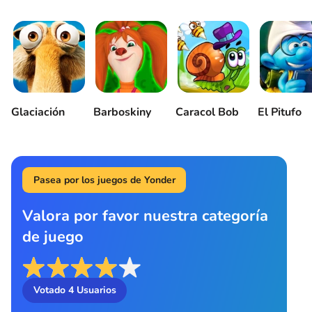
Glaciación
Barboskiny
Caracol Bob
El Pitufo
Pasea por los juegos de Yonder
Valora por favor nuestra categoría
de juego
Votado
4
Usuarios