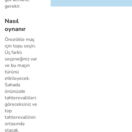
gerekir.
Nasıl
oynanır
Öncelikle maç
için topu seçin.
Üç farklı
seçeneğiniz var
ve bu maçın
türünü
etkileyecek.
Sahada
önünüzde
tahterevallileri
göreceksiniz ve
top
tahterevallinin
ortasında
olacak.