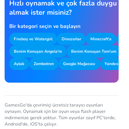
Hızlı oynamak ve çok fazla duygu
almak ister misiniz?
Bir kategori seçin ve başlayın
Fireboy ve Watergirl
Dinozorlar
Minecraft'a
Oto
Benim Konuşan Angela'm
Benim Konuşan Tom'um
G
Aylak
Zombotron
Google Mağazası
Yandex
GamesGo'da çevrimiçi ücretsiz tarayıcı oyunları
oynayın. Oynamak için bir oyun veya flash player
indirmenize gerek yoktur. Tüm oyunlar zayıf PC'lerde,
Android'de, iOS'ta çalışır.