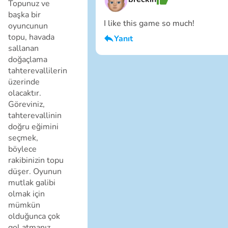
Topunuz ve
başka bir
I like this game so much!
oyuncunun
topu, havada
Yanıt
sallanan
Ben erkeğim
doğaçlama
İptal
tahterevallilerin
üzerinde
olacaktır.
Göreviniz,
tahterevallinin
doğru eğimini
seçmek,
böylece
rakibinizin topu
İptal
düşer. Oyunun
mutlak galibi
olmak için
mümkün
olduğunca çok
gol atmanız