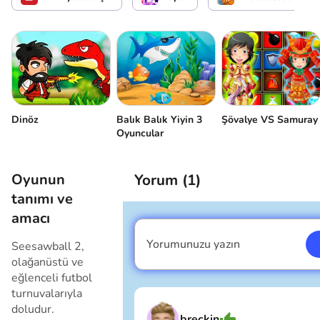
Balık Balık Yiyin 3
Şövalye VS Samuray
Dinöz
Oyuncular
Oyunun
Yorum (
1
)
tanımı ve
amacı
Yorumunuzu yazın
Seesawball 2,
Ben erkeğim
olağanüstü ve
eğlenceli futbol
turnuvalarıyla
doludur.
breckin