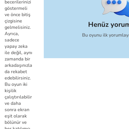
becerilerinizi
göstermeli
ve önce bitiş
çizgisine
Henüz yoru
gelmelisiniz.
Ayrıca,
Bu oyunu ilk yorumlay
İptal
sadece
yapay zeka
ile değil, aynı
zamanda bir
arkadaşınızla
da rekabet
edebilirsiniz.
Bu oyun iki
kişilik
çalıştırılabilir
ve daha
sonra ekran
eşit olarak
bölünür ve
her katılımcı,