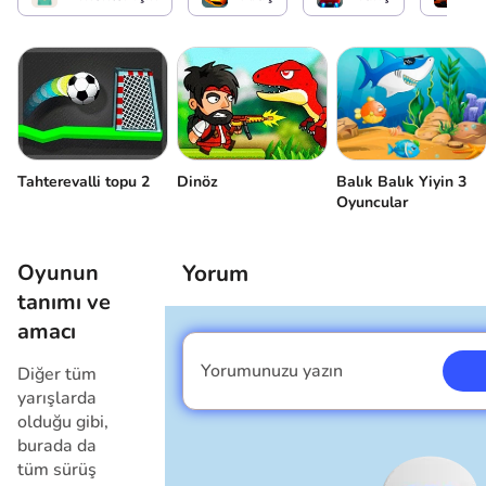
Oyunu durdurun
İmleci gizleme
Oyuncu 2
Arabayı sür
Balık Balık Yiyin 3
Tahterevalli topu 2
Dinöz
Oyuncular
Kontrol noktasından başlayın
Oyunun
Yorum
Oyunu durdurun
tanımı ve
amacı
İmleci gizleme
Yorumunuzu yazın
Diğer tüm
Ben erkeğim
yarışlarda
olduğu gibi,
burada da
tüm sürüş