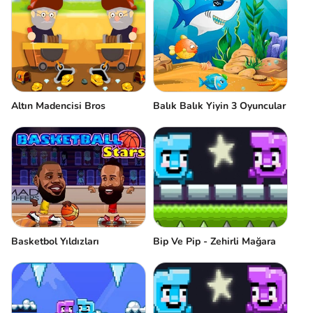
Altın Madencisi Bros
Balık Balık Yiyin 3 Oyuncular
Basketbol Yıldızları
Bip Ve Pip - Zehirli Mağara