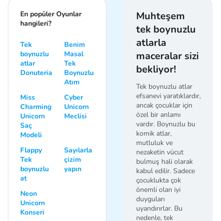
En popüler Oyunlar
Muhteşem
hangileri?
tek boynuzlu
atlarla
Tek
Benim
boynuzlu
Masal
maceralar sizi
atlar
Tek
bekliyor!
Donuteria
Boynuzlu
Atım
Tek boynuzlu atlar
efsanevi yaratıklardır,
Miss
Cyber
ancak çocuklar için
Charming
Unicorn
özel bir anlamı
Unicorn
Meclisi
vardır. Boynuzlu bu
Saç
komik atlar,
Modeli
mutluluk ve
Flappy
Sayılarla
nezaketin vücut
Tek
çizim
bulmuş hali olarak
boynuzlu
yapın
kabul edilir. Sadece
at
çocuklukta çok
önemli olan iyi
Neon
duyguları
Unicorn
uyandırırlar. Bu
Konseri
nedenle, tek