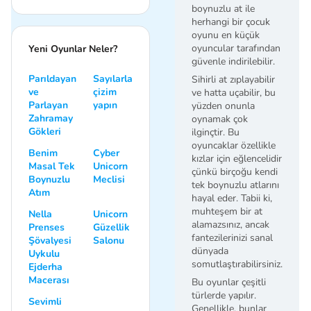
boynuzlu at ile
herhangi bir çocuk
oyunu en küçük
oyuncular tarafından
Yeni Oyunlar Neler?
güvenle indirilebilir.
Parıldayan
Sayılarla
Sihirli at zıplayabilir
ve
çizim
ve hatta uçabilir, bu
Parlayan
yapın
yüzden onunla
Zahramay
oynamak çok
Gökleri
ilginçtir. Bu
oyuncaklar özellikle
Benim
Cyber
kızlar için eğlencelidir
Masal Tek
Unicorn
çünkü birçoğu kendi
Boynuzlu
Meclisi
tek boynuzlu atlarını
Atım
hayal eder. Tabii ki,
muhteşem bir at
Nella
Unicorn
alamazsınız, ancak
Prenses
Güzellik
fantezilerinizi sanal
Şövalyesi
Salonu
dünyada
Uykulu
somutlaştırabilirsiniz.
Ejderha
Macerası
Bu oyunlar çeşitli
türlerde yapılır.
Sevimli
Genellikle, bunlar