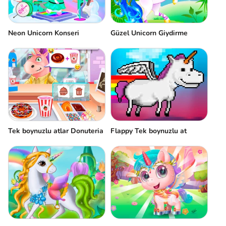
Neon Unicorn Konseri
Güzel Unicorn Giydirme
Tek boynuzlu atlar Donuteria
Flappy Tek boynuzlu at