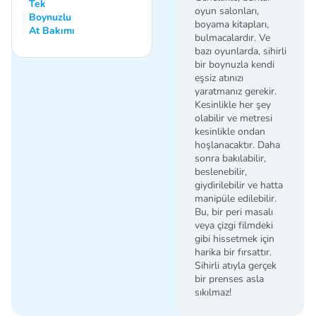
Tek
oyun salonları,
Boynuzlu
boyama kitapları,
At Bakımı
bulmacalardır. Ve
bazı oyunlarda, sihirli
bir boynuzla kendi
eşsiz atınızı
yaratmanız gerekir.
Kesinlikle her şey
olabilir ve metresi
kesinlikle ondan
hoşlanacaktır. Daha
sonra bakılabilir,
beslenebilir,
giydirilebilir ve hatta
manipüle edilebilir.
Bu, bir peri masalı
veya çizgi filmdeki
gibi hissetmek için
harika bir fırsattır.
Sihirli atıyla gerçek
bir prenses asla
sıkılmaz!