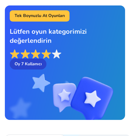
Tek Boynuzlu At Oyunları
Lütfen oyun kategorimizi
değerlendirin
Oy
7
Kullanıcı