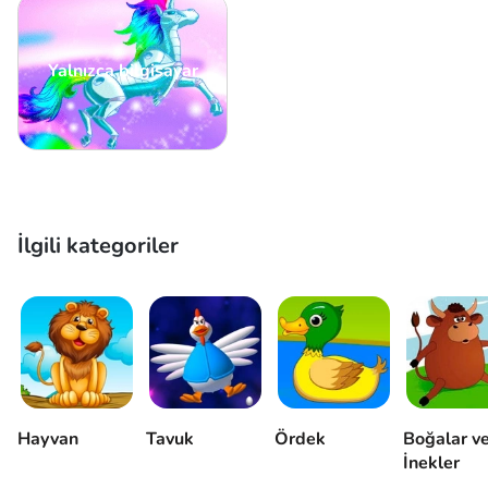
Yalnızca bilgisayar
İlgili kategoriler
Hayvan
Tavuk
Ördek
Boğalar v
İnekler