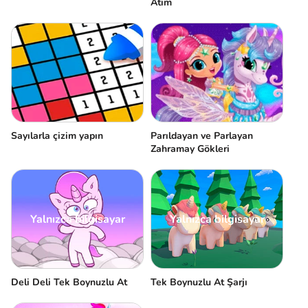
Atım
Sayılarla çizim yapın
Parıldayan ve Parlayan
Zahramay Gökleri
Yalnızca bilgisayar
Yalnızca bilgisayar
Deli Deli Tek Boynuzlu At
Tek Boynuzlu At Şarjı