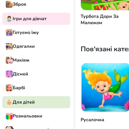
Зброя
Турбота Дори За
Ігри для дівчат
Малюком
Готуємо їжу
Одягалки
Пов'язані кате
Макіяж
Дісней
Барбі
Для дітей
Розмальовки
Русалочка