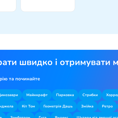
рати швидко і отримувати м
рію та починайте
Динозаври
Майнкрафт
Парковка
Стрибки
Хорро
Анджела
Кіт Том
Геометрія Дашь
Змійка
Ретро
le
Зомботрон
Гугл
Яндекс
Шутери від першої ос