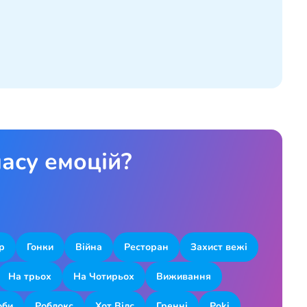
асу емоцій?
р
Гонки
Війна
Ресторан
Захист вежі
На трьох
На Чотирьох
Виживання
оби
Роблокс
Хот Вілс
Гренні
Poki