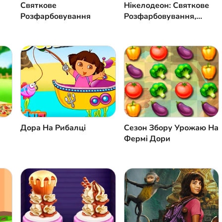
Святкове
Нікелодеон: Святкове
Розфарбовування
Розфарбовування,
Частина 2
Дора На Рибалці
Сезон Збору Урожаю На
Фермі Дори