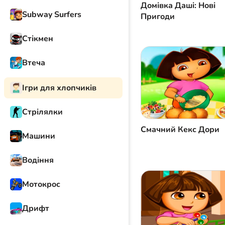
Домівка Даші: Нові
Subway Surfers
Пригоди
Стікмен
Втеча
Ігри для хлопчиків
Стрілялки
Смачний Кекс Дори
Машини
Водіння
Мотокрос
Дрифт