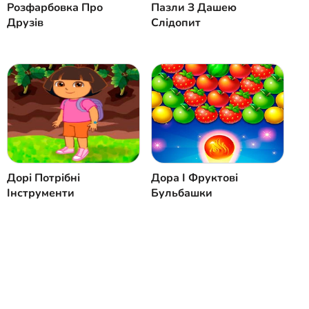
Розфарбовка Про
Пазли З Дашею
Друзів
Слідопит
Дорі Потрібні
Дора І Фруктові
Інструменти
Бульбашки