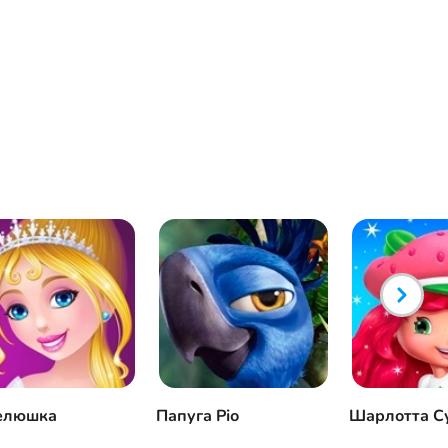
елюшка
Папуга Ріо
Шарлотта С