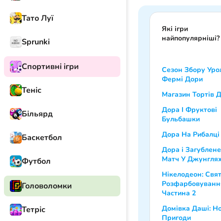
Тато Луї
Які ігри
найпопулярніші?
Sprunki
Спортивні ігри
Сезон Збору Ур
Фермі Дори
Теніс
Магазин Тортів 
Дора І Фруктові
Більярд
Бульбашки
Дора На Рибалці
Баскетбол
Дора і Загублене
Матч У Джунгля
Футбол
Нікелодеон: Свя
Розфарбовуванн
Головоломки
Частина 2
Домівка Даші: Но
Тетріс
Пригоди