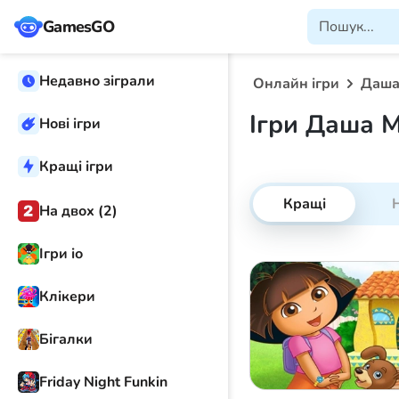
GamesGO
Недавно зіграли
Онлайн ігри
Даша
Ігри Даша 
Нові ігри
Кращі ігри
Кращі
Н
На двох (2)
Ігри іо
Клікери
Бігалки
Friday Night Funkin