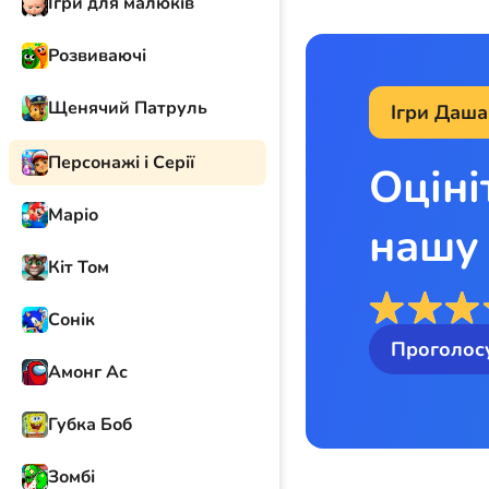
Ігри для малюків
Розвиваючі
Щенячий Патруль
Ігри Даш
Персонажі і Серії
Оціні
Маріо
нашу 
Кіт Том
Сонік
Проголос
Амонг Ас
Губка Боб
Зомбі