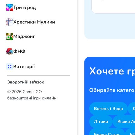
Три в ряд
Хрестики Нулики
Маджонг
ФНФ
Категорії
Хочете г
Зворотній зв'язок
Обирайте катего
© 2026 GamesGO -
безкоштовні ігри онлайн
Вогонь і Вода
Літаки
Кішка 
Бравл Старс
Id