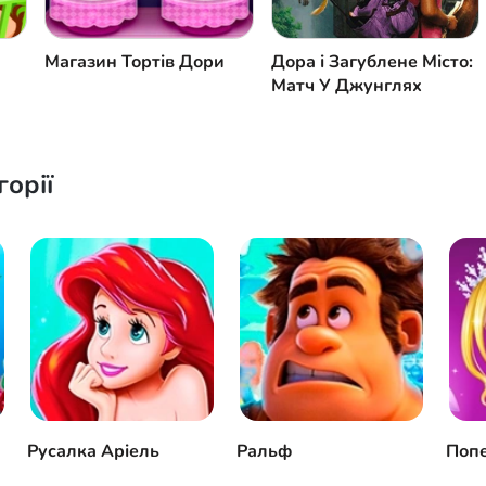
Магазин Тортів Дори
Дора і Загублене Місто:
Матч У Джунглях
горії
Русалка Аріель
Ральф
Поп