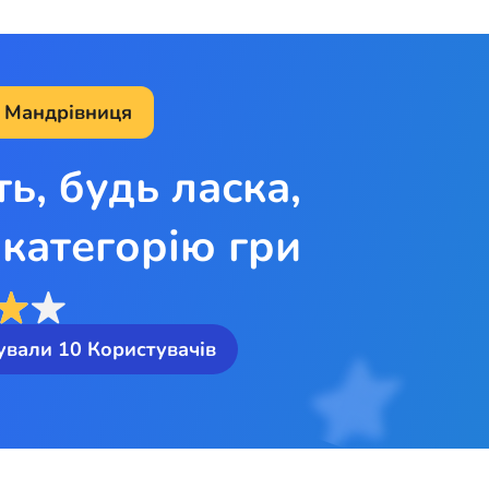
а Мандрівниця
ть, будь ласка,
категорію гри
ували
10
Користувачів