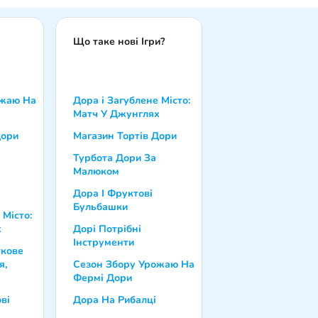
Що таке нові Ігри?
ожаю На
Дора і Загублене Місто:
Матч У Джунглях
Дори
Магазин Тортів Дори
Турбота Дори За
Малюком
Дора І Фруктові
Бульбашки
 Місто:
х
Дорі Потрібні
Інструменти
ткове
я,
Сезон Збору Урожаю На
Фермі Дори
ві
Дора На Рибалці