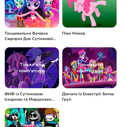
Танцювальна Вечірка
Поні Клікер
Сюрприз Для Сутінкової
Іскорки
Тільки для
Тільки для
комп'ютера
комп'ютера
ФНФ із Сутінковою
Дівчата Із Еквестрії: Битва
Іскоркою та Мордехаєм
Груп
[мод]
Тільки для