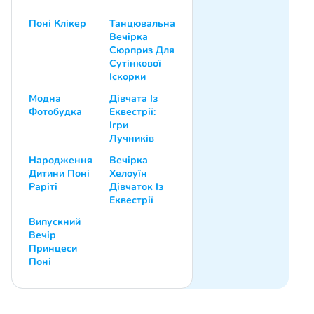
Поні Клікер
Танцювальна
Вечірка
Сюрприз Для
Сутінкової
Іскорки
Модна
Дівчата Із
Фотобудка
Еквестрії:
Ігри
Лучників
Народження
Вечірка
Дитини Поні
Хелоуїн
Раріті
Дівчаток Із
Еквестрії
Випускний
Вечір
Принцеси
Поні