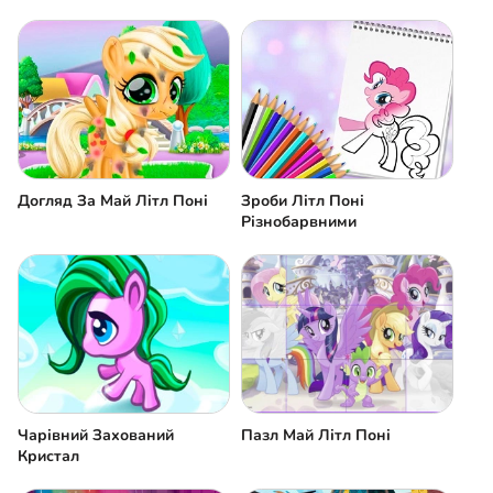
Догляд За Май Літл Поні
Зроби Літл Поні
Різнобарвними
Чарівний Захований
Пазл Май Літл Поні
Кристал