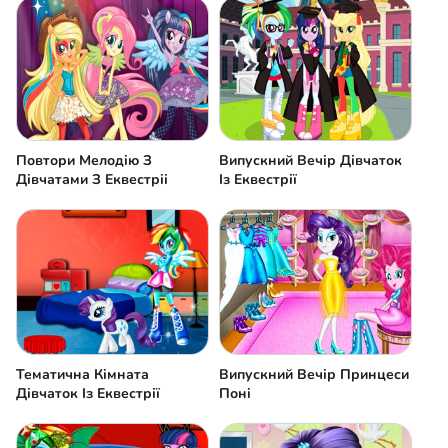
Повтори Мелодію З
Випускний Вечір Дівчаток
Дівчатами З Еквестріі
Із Еквестрії
Тематична Кімната
Випускний Вечір Принцеси
Дівчаток Із Еквестрії
Поні