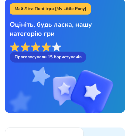
Май Літл Поні ігри [My Little Pony]
Оцініть, будь ласка, нашу
категорію гри
Проголосували
15
Користувачів