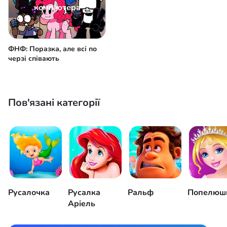
комп'ютера
ФНФ: Поразка, але всі по
черзі співають
Пов'язані категорії
Русалочка
Русалка
Ральф
Попелюш
Аріель