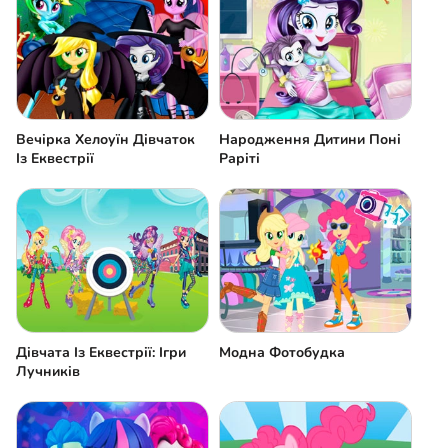
Вечірка Хелоуїн Дівчаток
Народження Дитини Поні
Із Еквестрії
Раріті
Дівчата Із Еквестрії: Ігри
Модна Фотобудка
Лучників