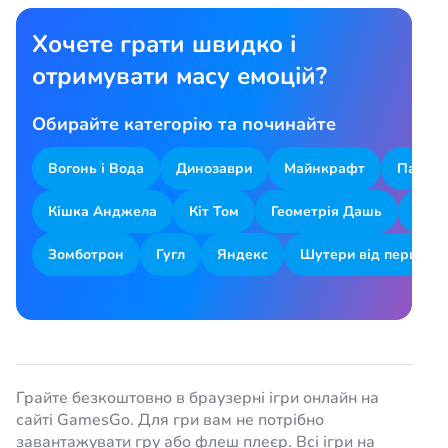
Хочете грати швидко і
отримувати масу емоцій?
Обирайте категорію та починайте
Вогонь і Вода
Динозаври
Майнкрафт
Парков
Кішка Анджела
Кіт Том
Геометрія Дашь
Змій
Зомботрон
Гугл
Яндекс
Шутери від першої о
Грайте безкоштовно в браузерні ігри онлайн на
сайті GamesGo. Для гри вам не потрібно
завантажувати гру або флеш плеєр. Всі ігри на