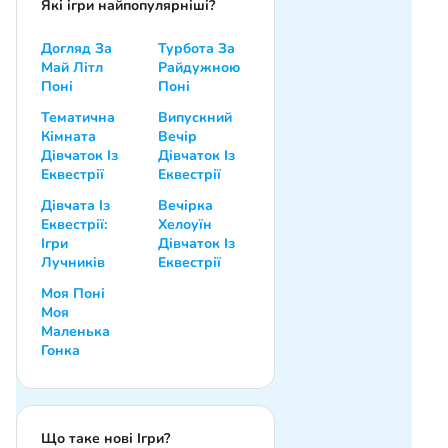
Які ігри найпопулярніші?
Догляд За
Турбота За
Май Літл
Райдужною
Поні
Поні
Тематична
Випускний
Кімната
Вечір
Дівчаток Із
Дівчаток Із
Еквестрії
Еквестрії
Дівчата Із
Вечірка
Еквестрії:
Хелоуїн
Ігри
Дівчаток Із
Лучників
Еквестрії
Моя Поні
Моя
Маленька
Гонка
Що таке нові Ігри?