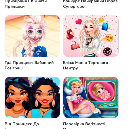
Прибирання Кімнати
Конкурс Найкращий Образ
Принцеси
Супергероя
Гра Принцеси: Забавний
Еліза: Манія Торгового
Розіграш
Центру
Від Принцеси До
Перевірка Вагітності