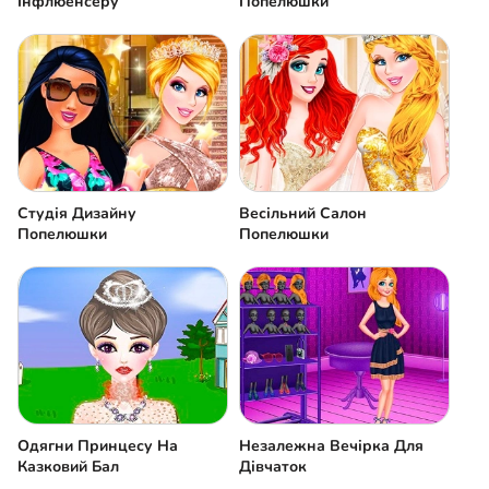
Інфлюенсеру
Попелюшки
Студія Дизайну
Весільний Салон
Попелюшки
Попелюшки
Одягни Принцесу На
Незалежна Вечірка Для
Казковий Бал
Дівчаток