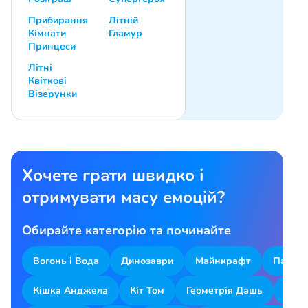
Прибирання
Літній
Кімнати
Гламур
Принцеси
Літні
Квіткові
Візерунки
Хочете грати швидко і
отримувати масу емоцій?
Обирайте категорію та починайте
Вогонь і Вода
Динозаври
Майнкрафт
Парков
Кішка Анджела
Кіт Том
Геометрія Дашь
Змій