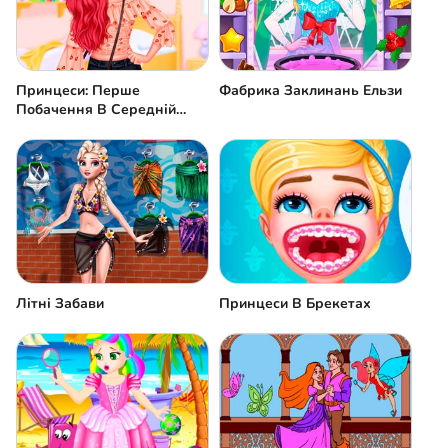
Принцеси: Перше
Фабрика Заклинань Ельзи
Побачення В Середній
Школі
Літні Забави
Принцеси В Брекетах