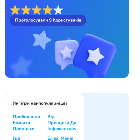
Проголосували
9
Користувачів
Які ігри найпопулярніші?
Прибирання
Від
Кімнати
Принцеси До
Принцеси
Інфлюенсеру
Гра
Еліза: Манія