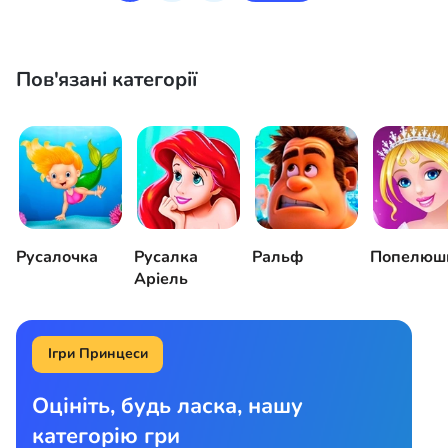
Пов'язані категорії
Русалочка
Русалка
Ральф
Попелюш
Аріель
Ігри Принцеси
Оцініть, будь ласка, нашу
категорію гри