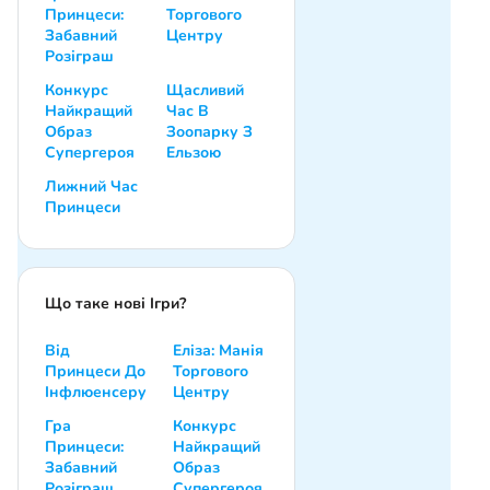
Принцеси:
Торгового
Забавний
Центру
Розіграш
Конкурс
Щасливий
Найкращий
Час В
Образ
Зоопарку З
Супергероя
Ельзою
Лижний Час
Принцеси
Що таке нові Ігри?
Від
Еліза: Манія
Принцеси До
Торгового
Інфлюенсеру
Центру
Гра
Конкурс
Принцеси:
Найкращий
Забавний
Образ
Розіграш
Супергероя