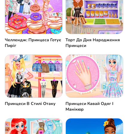
Челлендж: Принцеса Готує
Торт До Дня Народження
Пиріг
Принцеси
Принцеси В Стилі Отаку
Принцеси Кавай Одяг І
Манікюр