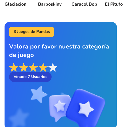
Glaciación
Barboskiny
Caracol Bob
El Pitufo
3 Juegos de Pandas
Valora por favor nuestra categoría
de juego
Votado
7
Usuarios