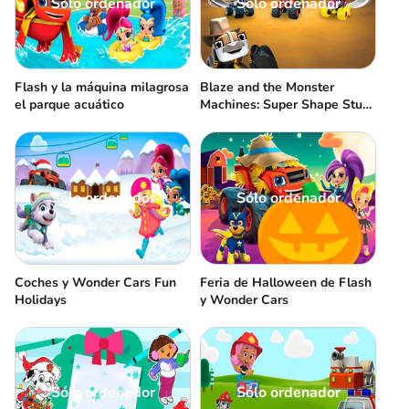
Sólo ordenador
Sólo ordenador
Flash y la máquina milagrosa
Blaze and the Monster
el parque acuático
Machines: Super Shape Stunt
Puzzles
Sólo ordenador
Sólo ordenador
Coches y Wonder Cars Fun
Feria de Halloween de Flash
Holidays
y Wonder Cars
Sólo ordenador
Sólo ordenador