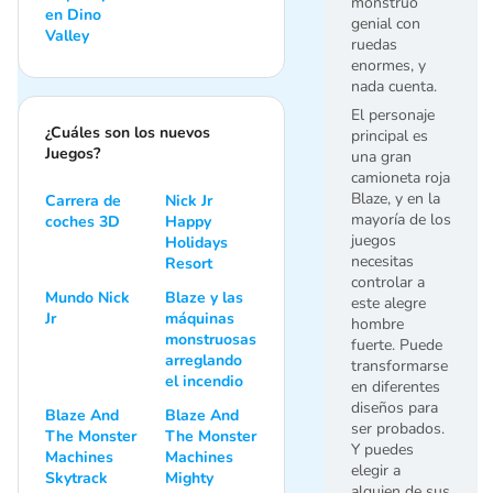
monstruo
en Dino
genial con
Valley
ruedas
enormes, y
nada cuenta.
El personaje
¿Cuáles son los nuevos
principal es
Juegos?
una gran
camioneta roja
Blaze, y en la
Carrera de
Nick Jr
mayoría de los
coches 3D
Happy
juegos
Holidays
necesitas
Resort
controlar a
Mundo Nick
Blaze y las
este alegre
Jr
máquinas
hombre
monstruosas
fuerte. Puede
arreglando
transformarse
el incendio
en diferentes
diseños para
Blaze And
Blaze And
ser probados.
The Monster
The Monster
Y puedes
Machines
Machines
elegir a
Skytrack
Mighty
alguien de sus