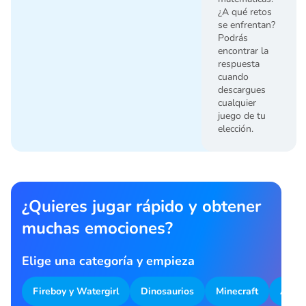
¿A qué retos
se enfrentan?
Podrás
encontrar la
respuesta
cuando
descargues
cualquier
juego de tu
elección.
¿Quieres jugar rápido y obtener
muchas emociones?
Elige una categoría y empieza
Fireboy y Watergirl
Dinosaurios
Minecraft
Aparc