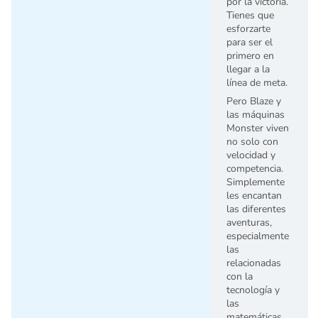
por la victoria.
Tienes que
esforzarte
para ser el
primero en
llegar a la
línea de meta.
Pero Blaze y
las máquinas
Monster viven
no solo con
velocidad y
competencia.
Simplemente
les encantan
las diferentes
aventuras,
especialmente
las
relacionadas
con la
tecnología y
las
matemáticas.