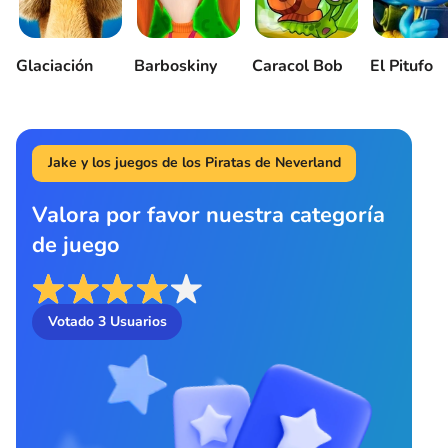
Glaciación
Barboskiny
Caracol Bob
El Pitufo
Jake y los juegos de los Piratas de Neverland
Valora por favor nuestra categoría
de juego
Votado
3
Usuarios