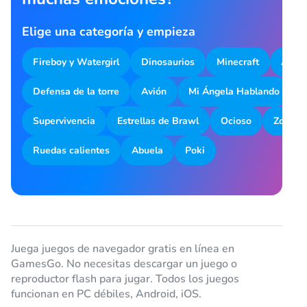
Elige una categoría y empieza
Fireboy y Watergirl
Dinosaurios
Minecraft
Aparc
Defensa de la torre
Avión
Mi Ángela Hablando
M
Supervivencia
Estrellas de Brawl
Ocioso
Zombot
Ruedas calientes
Abuela
Poki
Juega juegos de navegador gratis en línea en
GamesGo. No necesitas descargar un juego o
reproductor flash para jugar. Todos los juegos
funcionan en PC débiles, Android, iOS.