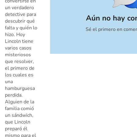
convertirte en
un verdadero
detective para
Aún no hay co
descubrir qué
falta y quién lo
Sé el primero en comen
Cancelar
hizo. Hoy
Lincoln tiene
varios casos
misteriosos
que resolver,
el primero de
los cuales es
una
hamburguesa
perdida.
Alguien de la
familia comió
un sándwich,
que Lincoln
preparó él
mismo para el