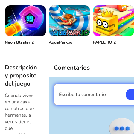
Neon Blaster 2
AquaPark.io
PAPEL. IO 2
Descripción
Comentarios
y propósito
del juego
Escribe tu comentario
Cuando vives
Soy un chico
en una casa
con otras diez
hermanas, a
veces tienes
que