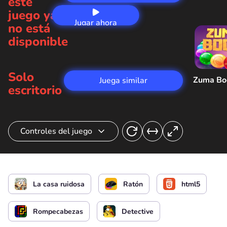
este
juego ya
Jugar ahora
no está
disponible
Solo
Zuma B
Juega similar
escritorio
Controles del juego
Interract
o
La casa ruidosa
Ratón
html5
Rompecabezas
Detective